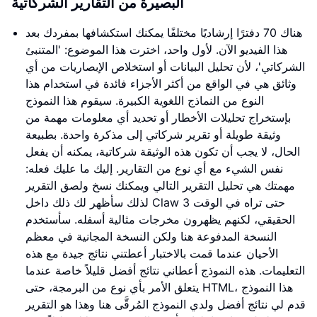
البصيرة من التقارير الشركاتية
هناك 70 دفترًا إرشاديًا مختلفًا يمكنك استكشافها بمفردك بعد
هذا الفيديو الآن. لأول واحد، اخترت هذا الموضوع: 'المتنبئ
الشركاتي'، لأن تحليل البيانات أو استخلاص الإبصاريات من أي
وثائق هي في الواقع من أكثر الأجزاء فائدة في استخدام هذا
النوع من النماذج اللغوية الكبيرة. سيقوم هذا النموذج
بإستخراج تحليلات الأخطار أو تحديد أي معلومات مهمة من
وثيقة طويلة أو تقرير شركاتي إلى مذكرة واحدة. بطبيعة
الحال، لا يجب أن تكون هذه الوثيقة شركاتية، يمكنه أن يفعل
نفس الشيء مع أي نوع من التقارير. إليك ما عليك فعله:
مهمتك هي تحليل التقرير التالي ويمكنك نسخ ولصق التقرير
لذلك سأظهر لك ذلك داخل Claw 3 حتى تراه في الوقت
الحقيقي، لكنهم يظهرون مخرجات مثالية أسفله. سأستخدم
النسخة المدفوعة هنا ولكن النسخة المجانية في معظم
الأحيان عندما قمت بالاختبار أعطتني نتائج جيدة مع هذه
التعليمات. هذه النموذج أعطاني نتائج أفضل قليلاً خاصة عندما
يتعلق الأمر بأي نوع من البرمجة، حتى HTML، هذا النموذج
قدم لي نتائج أفضل ولدي النموذج المُرقَّى هنا وهذا هو التقرير