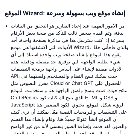
الموقع Wizard: إنشاء موقع ويب بسهولة وسرعة
من الأمور المهمة عند إعداد التقارير هو التحقق من البيانات
بدقة، وثم القيام بفحص ثالث للتأكد من صحة بعض الأرقام
بسرعة إذا كنت سترسل هذا في مذكرة بصفحة واحدة. أحد
الأدوات التي اكتشفتها هي موقع Wizard، والذي فاجأني حقًا.
يقوم هذا الموقع بإنشاء صفحة ويب واحدة استنادًا إلى أي
شيء تطلبه. الواجهة التي يوفرها جد مفصلة ودقيقة. هذه
الأدوات مفيدة لإنشاء على أساس واجهة برمجة التطبيقات
API، حيث يمكنك نسخ النظام والمستخدم ولصقهما في
محرر النصوص مثل Cloud or Chat GPT للحصول على
نتائج جيدة. قمت بنسخ ولصق الواجهة هنا واستخدمت الموقع
CodePen.io، الذي يتيح لك كتابة كود HTML و CSS و
JavaScript لرؤية شكل الموقع. يحتوي الكود المضمن هنا
على التنسيقات والبرمجيات النصية معًا. يمكنك أن ترى كيف
أن الموقع أنشأ عنوانًا جميلًا هنا، وقام بإنشاء هذا القسم
والصور. لقد قمت بإضافة الصور بنفسي لأنه من غير الواضح
من أين يمكن للموقع الحصول على الصور. يجب عليك الذهاب