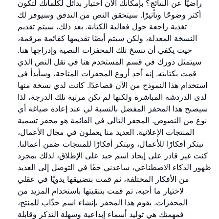
راضيًا عن النتائج؟ بإمكانك الآن اختيار بدائل لكلماتك لتكون
أكثر وضوحًا وتأثيرًا. سيتحقق النص من التدفق وسيوفر لك
تغذية راجعة حول فعالية الكتابة. بعد ذلك، سيتم تقديم
النسخة المعدلة، ولكن سيتم أيضًا تقديمها كقائمة مرقمة،
حيث يكفي أن تنسخ تلك المحفزات النصية وإدراجها هنا.
سيتمثل دورك في قسم المستخدم هنا في نقل النص الذي
قمت بكتابته. إنه أحد أروع المحفزات المتاحة، وسأبدأ في
استخدام هذا النموذج من الآن فصاعدًا. كانت لدي نسخة منها
لدى الدردشة المباشرة ولكنها لم تكن مرتبة تلك الدرجة، لذا
سيصبح هذا المحفز المفضل بالنسبة لي عند إعادة صياغة أي
نوع من النصوص. المحفز التالي في القائمة هو محفز تسمية
المنتجات الإعلانية. العديد منا يعملون في مجال الأعمال،
نبتكر أفكارًا للأعمال، ونبتكر أفكارًا للمنتجات ضمن أعمالنا.
كنت غير قادر على إيجاد اسم جيد على الإطلاق، لذلك بمجرد
ظهور الذكاء الاصطناعي، ساعدني حقًا في التوصل إلى العديد
من الأفكار المختلفة، ثم قمت بتضييقها يدويًا في عقلي
لاختيار ما أحبه، ثم قمت بتنقيتها باستخدام المزيد من
المحفزات. يقوم هذا المحفز بإنشاء اسم جذّاب للمنتج،
فمهمتك هي توليد أسماء إبداعية وسهلة التذكر وقابلة