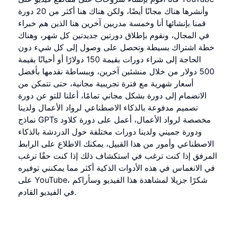
وأنشرها هناك مجانًا أيضًا، ولكن هناك هنا أكثر من 20 دورة
قمنا بإنشائها أنا وخمسة مدربين آخرين هنا الذين هم خبراء
في المجال، ونقوم بإطلاق دورتين جديدتين كل شهر، وهناك
خطة اشتراك بسيطة وتحصل على وصول إلى كل شيء دون
الحاجة إلى شراء دورات بقيمة 150 دولارًا أو أحيانًا بقيمة
500 دولار من خلال منشئين آخرين، وببساطة نقدمها بأفضل
أسعار شهرية مع فترة تجريبية مجانية، حتى تتمكن من
الانضمام إلى دورة بشكل مجاني تمامًا، أعلنا للتو عن دورة
تصميم مدفوعة بالذكاء الاصطناعي لرواد الأعمال ولدينا
نماذج GPTs مخصصة لرواد الأعمال، أعمل على دورة كلاود
ودورة جميني ولدينا دورات مختلفة حول الدردشة بالذكاء
الاصطناعي وأمور من هذا القبيل، يمكنك الاطلاع على الرابط
المرفق إذا كنت ترغب في استكشاف ذلك إذا كنت حقًا ترغب
في الانغماس في هذه الأدوات الذكية أكثر مما يمكنني توفيره
على YouTube، شكرًا جزيلا لمشاهدة هذا الفيديو وسأراكم
في الفيديو القادم.