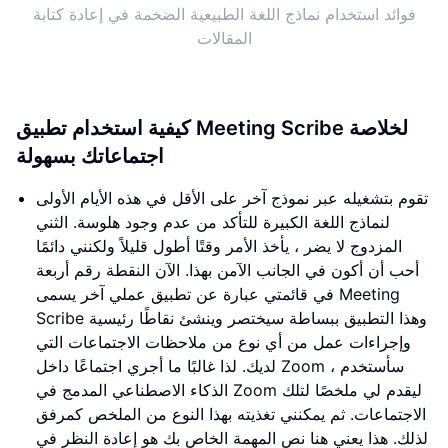
فوائد استخدام نماذج اللغة الطبيعية الضخمة في إعادة كتابة
المقالات
كيفية استخدام تطبيق Meeting Scribe لخلاصة
اجتماعاتك بسهولة
تقوم بتشغيله عبر نموذج آخر على الأقل في هذه الأيام الأولى
لنماذج اللغة الكبيرة للتأكد من عدم وجود هلوسة. الثني
المزدوج لا يضر ، يأخذ الأمر وقتًا أطول قليلاً ولكنني دائمًا
أحب أن أكون في الجانب الآمن بهذا. الآن النقطة رقم أربعة
في قائمتي عبارة عن تطبيق عملي آخر يسمى Meeting
Scribe وهذا التطبيق ببساطة سيختصر وينشئ نقاطًا رئيسية
وإجراءات عمل من أي نوع من ملاحظات الاجتماعات التي
لديك. لذا غالبًا ما أجري اجتماعًا داخل Zoom ، سأستخدم
الذكاء الاصطناعي المدمج في Zoom ليقدم لي ملخصًا لتلك
الاجتماعات. ثم يمكنني تغذيته بهذا النوع من الملخص كمرفق
لذلك. هذا يعني هنا نص المهمة الخاص بك هو إعادة النظر في