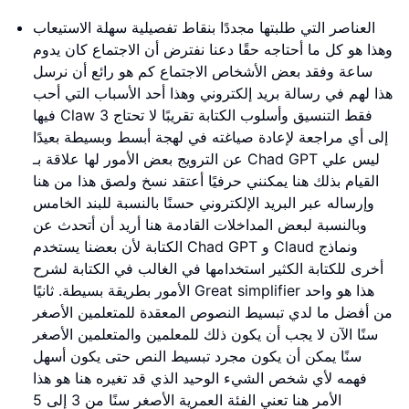
العناصر التي طلبتها مجددًا بنقاط تفصيلية سهلة الاستيعاب
وهذا هو كل ما أحتاجه حقًا دعنا نفترض أن الاجتماع كان يدوم
ساعة وفقد بعض الأشخاص الاجتماع كم هو رائع أن نرسل
هذا لهم في رسالة بريد إلكتروني وهذا أحد الأسباب التي أحب
فيها Claw 3 فقط التنسيق وأسلوب الكتابة تقريبًا لا تحتاج
إلى أي مراجعة لإعادة صياغته في لهجة أبسط وبسيطة بعيدًا
عن الترويج بعض الأمور لها علاقة بـ Chad GPT ليس علي
القيام بذلك هنا يمكنني حرفيًا أعتقد نسخ ولصق هذا من هنا
وإرساله عبر البريد الإلكتروني حسنًا بالنسبة للبند الخامس
وبالنسبة لبعض المداخلات القادمة هنا أريد أن أتحدث عن
الكتابة لأن بعضنا يستخدم Chad GPT و Claud ونماذج
أخرى للكتابة الكثير استخدامها في الغالب في الكتابة لشرح
الأمور بطريقة بسيطة. ثانيًا Great simplifier هذا هو واحد
من أفضل ما لدي تبسيط النصوص المعقدة للمتعلمين الأصغر
سنًا الآن لا يجب أن يكون ذلك للمعلمين والمتعلمين الأصغر
سنًا يمكن أن يكون مجرد تبسيط النص حتى يكون أسهل
فهمه لأي شخص الشيء الوحيد الذي قد تغيره هنا هو هذا
الأمر هنا تعني الفئة العمرية الأصغر سنًا من 3 إلى 5