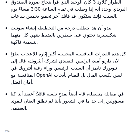
الطراز كلاود 3 كان الوحيد الذي قرأ بنجاح صورة الصندوق
البريدي وحدد أنه إذا وصلت في تمام الساعة 3:30 مساءً يوم
السبت فإنك ستكون قد فاتك آخر تجميع بخمس ساعات.
يبدو أن هذا يتطلب درجة من التخطيط، إنشاء سونيت
شكسبيرية تحتوي على سطرين بالضبط ينتهي كل منهما
بتسمية فاكهة.
كل هذه القدرات التنافسية المحسنة أكثر إثارة للإعجاب نظرًا
لأن داريو أميد، الرئيس التنفيذي لشركة أنثروبك، قال إلى
نيويورك تايمز أن السبب الرئيسي وراء رغبة أنثروبك في
المنافسة مع OpenAI ليس لكسب المال بل للقيام بأبحاث
أمان أفضل.
في مقابلة منفصلة، قام أيضاً بمدح نفسه قائلاً: أعتقد أننا كنا
مسؤولين إلى حد ما في الشعور بأننا لم نطلق العنان للقوى
العظمى.