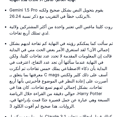
Gemini 1.5 Pro يقوم بتحويل النص بشكل صحيح ولكنه
يرتكب خطأ في التقريب مع ذكر نسبة 26.24%.
روت كليتا ماغس التي تعتبر واحدة من أكثر المشتركين ولائية
لدي تمتلك أربع تفاحات.
ثم سألت كما يمكنكم رؤيته في النهاية كم تفاحة لديهم بشكل
إجمالي الآن؟ لقد استغرق الأمر بعض الحث مني في البداية
قالت إن المعلومات المقدمة لا تحدد عدد تفاحات كليتا، ولكن
في النهاية عندما سألتها أن تجد عدد التفاح، اعترفت في
البداية بأن ذكاء الاصطناعي يملك خمس تفاحات ثم أنكرت
معرفتها بما يتعلق بـ C mags آسف على ذلك كلير ولكنني
أصررت على إعادة النظر في الموضوع فأخبرتني بأنها أربع
تفاحات. بشكل إجمالي لديهم تسع تفاحات. كان هذا في
حوالي دقيقة من القراءة خلال الرياضة ،Harry Potter
،السبعة وهي عبارة عن جمل قصيرة جدًا قمت بإدراجها في
الروايات. هذا صحيح لم أفوت الكلود 3.
على ما يبدو يمكن لـ Claude 3 كذلك قبول إدخالات تتجاوز 1