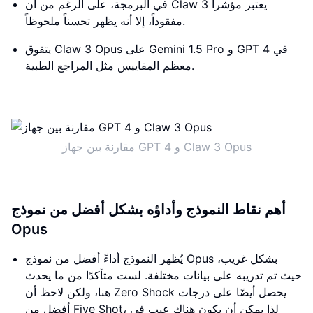
في البرمجة، على الرغم من أن Claw 3 يعتبر مؤشراً
مفقوداً، إلا أنه يظهر تحسناً ملحوظاً.
يتفوق Claw 3 Opus على Gemini 1.5 Pro و GPT 4 في
معظم المقاييس مثل المراجع الطبية.
مقارنة بين جهاز GPT 4 و Claw 3 Opus
أهم نقاط النموذج وأداؤه بشكل أفضل من نموذج
Opus
يُظهر النموذج أداءً أفضل من نموذج Opus بشكل غريب،
حيث تم تدريبه على بيانات مختلفة. لست متأكدًا من ما يحدث
هنا، ولكن لاحظ أن Zero Shock يحصل أيضًا على درجات
أفضل من Five Shot، لذا يمكن أن يكون هناك عيب في