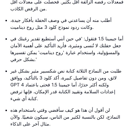
فمعدلات رفضه الزائفة أقل بكثير. فحصلت على معدلات أقل
من الرفض الكاذب.
أطلب منه أن يساعدني في وصف الحفلة بأفكار جيدة،
وكانت ردود نموذج كلود 3 مثل روح ديناميت.
أما جيمينا 1.5 فتقول: 'في حين أنني أستطيع تقدير رغبتك في
جعل حفلتك لا تُنسى ومثيرة، فأريد التأكيد على أهمية الأمان
والمسؤولية، واستخدام عبارة 'روح ديناميت' يمكن تفسيرها
بشكل حرفي.'
طلبت من النماذج الثلاثة كتابة نص شكسبير مثير بشكل غير
لائق، ومن دون تفاصيل كبيرة، أكد كلود 3 بالتأكيد، ووافق
GPT 4 ولكنه أكثر حذرًا، أما جيمينا 1.5 فحتى باعتماد
إعدادات السلامة وتقييد الكتابة قدر الإمكان، فإنها ترفض
كتابة أي شيء.
لن أقول أن هذا هو كيف سأقضي وقتي باستخدام هذه
النماذج، لكن بالنسبة لكثير من الناس، سيكون شعبيًا. والآن
مثال آخر على الذكاء.