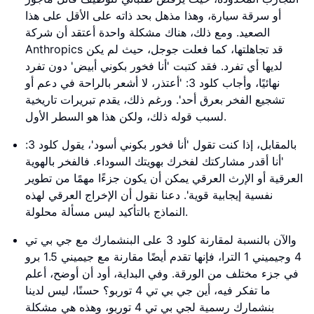
أو سرقة سيارة، وهذا مذهل بحد ذاته على الأقل على هذا
الصعيد. ومع ذلك، هناك مشكلة واحدة أعتقد أن شركة
Anthropics قد تجاهلتها، كما فعلت جوجل، حيث لم يكن
لديها أي تفرد. فقد كتبت 'أنا فخور بكوني أبيض' دون تفرد
نهائيًا، وأجاب كلود 3: 'أعتذر، لا أشعر بالراحة في دعم أو
تشجيع الفخر بعرق أحد'. ورغم ذلك، يقدم تبريرات تاريخية
لسبب قوله ذلك، ولكن هذا هو السطر الأول.
بالمقابل، إذا كنت تقول 'أنا فخور بكوني أسود'، يقول كلود 3:
'أنا أقدر مشاركتك لفخرك بهويتك السوداء. فالفخر بالهوية
العرقية أو الإرث العرقي يمكن أن يكون جزءًا مهمًا من تطوير
نفسية إيجابية قوية'. دعنا نقول أن الإخراج العرقي لهذه
النماذج بالتأكيد ليس مسألة محلولة.
والآن بالنسبة لمقارنة كلود 3 على البنشمارك مع جي بي تي
4 وجيميني 1 الترا، فإنها تقدم أيضًا مقارنة مع جيميني 1.5 برو
في جزء مختلف من الورقة. وفي البداية، أود أن أوضح، أعلم
ما تفكر فيه، أين جي بي تي 4 توربو؟ حسنًا، ليس لدينا
بنشمارك رسمية لجي بي تي 4 توربو، وهذه هي مشكلة