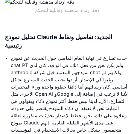
دقة ارتداد مدهشة وقابلية للتحكم
تحليل نموذج Claude الجديد: تفاصيل ونقاط
رئيسية
حدث تسارع في نهاية العام الماضي حول الحديث عن نموذج
chat PT ولم نكن نحن من فعل ذلك. في الواقع، كان لدى
anthropic نموذجهم المعتمد قبل شركة chpt ولكنهم لم
يرغبوا في الإصدار. أرادوا تجنب الحدث التسارع بشكل
أساسي. كان رسالتهم أننا دائمًا خطوة واحدة وراء المختبرات
الأخرى مثل Open Ai وGoogle لأننا لا نرغب في إضافة إلى
التسارع. الآن، لدينا ليس فقط أكثر نموذج ذكاء ويقولون في
النهاية: نحن لا نعتقد أن ذكاء النموذج يقتصر على حدوده.
وعلاوة على ذلك، نحن نخطط لإصدار تحديثات متكررة لعائلة
نموذج Claude على مدى الأشهر القليلة القادمة. إنهم
متحمسون بشكل خاص بحالات الاستخدام في المؤسسات