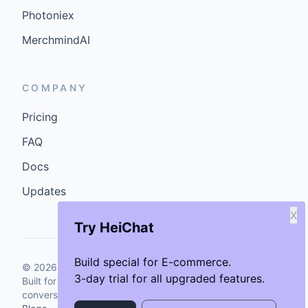
Photoniex
MerchmindAI
COMPANY
Pricing
FAQ
Docs
Updates
X
Try HeiChat
Build special for E-commerce.
©
2026
GenCybers Inc. All rights reserved.
3-day trial for all upgraded features.
Built for storefronts that want faster answers and cleaner
conversions.