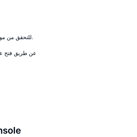
بمجرد إزالة كلمة المرور، يمكنك التسجيل في Google Search Console للتحقق من موقعك.
كيفية إضاف