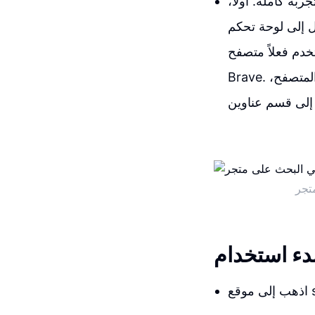
ربة كاملة. أولاً،
اصة بك. لفعل ذلك، اذهب وافتح أي
خدم فعلاً متصفح
Brave. وبالطبع، في حالتك، يمكن أن يكون أي متصفح آخر قد تمتلكه. بمجرد فتح ذلك المتصفح،