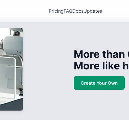
Pricing
FAQ
Docs
Updates
More than 
More like
Create Your Own