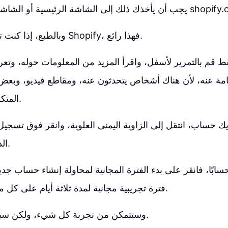
شاشة الرئيسية أو الشاشة الرئيسية لموقع shopify.com.
وبالطبع، إذا كنت تعرف شيئًا ما عن Shopify، فهذا رائع.
قط قم بالتمرير لأسفل، واقرأ المزيد من المعلومات حوله، وتع
 عنه، لأن هناك أشخاص يتحدثون عنه، ومقاطع فيديو، وبعض ا
المتكررة، وما إلى ذلك.
ديك حساب، انتقل إلى الزاوية اليمنى العلوية، وانقر فوق تسجي
الدخول إلى حسابك.
حسابًا، فانقر على بدء الفترة المجانية لمحاولة إنشاء حساب 
فترة تجريبية مجانية لمدة ثلاثة أيام على كل متجر تقوم بإنشائه.
وستتمكن من تجربة كل شيء، ولكن سيتم تعطيل المتجر.