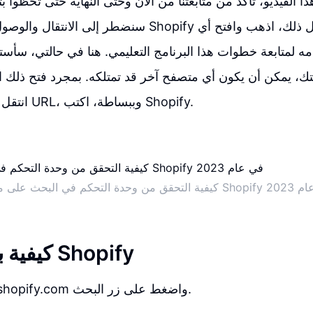
ذا الفيديو، تأكد من متابعتنا من الآن وحتى النهاية حتى تحظوا بتج
سنضطر إلى الانتقال والوصول إلى لوحة تحكم Shopify الخ
 لمتابعة خطوات هذا البرنامج التعليمي. هنا في حالتي، سأست
انتقل إلى قسم عناوين URL، وببساطة، اكتب Shopify.
حث على متجر Shopify في عام 2023
كيفية بدء استخدام Shopify
اذهب إلى موقع shopify.com واضغط على زر البحث.