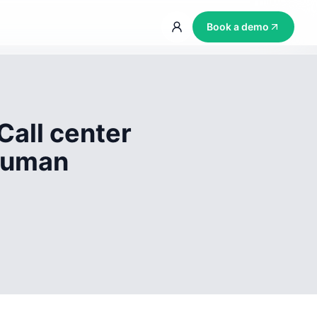
Book a demo
Call center
 human