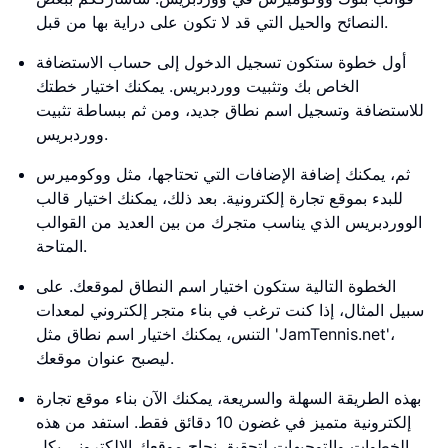
النصائح والحيل التي قد لا تكون على دراية بها من قبل.
أول خطوة ستكون تسجيل الدخول إلى حساب الاستضافة
الخاص بك وتثبيت ووردبريس. يمكنك اختيار خطتك
للاستضافة وتسجيل اسم نطاق جديد، ومن ثم ببساطة تثبيت
ووردبريس.
ثم، يمكنك إضافة الإضافات التي تحتاجها، مثل ووكوميرس
للبدء بموقع تجارة إلكترونية. بعد ذلك، يمكنك اختيار قالب
الووردبريس الذي يناسب متجرك من بين العديد من القوالب
المتاحة.
الخطوة التالية ستكون اختيار اسم النطاق لموقعك. على
سبيل المثال، إذا كنت ترغب في بناء متجر إلكتروني لمعدات
التنس، يمكنك اختيار اسم نطاق مثل 'JamTennis.net'،
ليصبح عنوان موقعك.
بهذه الطريقة السهلة والسريعة، يمكنك الآن بناء موقع تجارة
إلكترونية متميز في غضون 10 دقائق فقط. استفد من هذه
الخطوات والتوجيهات لتحقيق نجاح موقعك الإلكتروني بكل