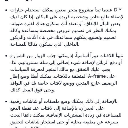
عندما تبدأ مشروع متجر صغير، يمكنك استخدام خيارات DIY
لإضفاء طابع خاص وشخصية فريدة على المكان. إذا كان لديك
بعض المال للإنفاق، أو تعتقد أنك ستكون هناك لفترة طويلة،
يمكنك النظر في تصميم عروض مخصصة بمساعدة وكالة
تصميم وتصنيع. يمكنهم مساعدتك في بناء الأثاث والديكور
الداخلي الذي سيكون مثاليًا للمساحة.
تتبوأ اللافتات دوراً أساسياً، إذ يمكنها جذب الزوار من الشوارع
أو دفع الزبائن لإضافة شيء إضافي إلى سلة مشترياتهم. لذا،
يجب عليك التحقق مع مالك المتجر لمعرفة السياسات
المتعلقة باللافتات. يمكنك أيضًا وضع إطار A-frame على
الرصيف خارج المتجر، ووضع لافتات خاصة بك في النوافذ
وحتى فوق المحل كذلك.
بالإضافة إلى ذلك، يمكنك وضع ملصقات أو شاشات رقمية
على الجدران، بالإضافة إلى لافتات عند نقطة الدفع
للمساعدة في زيادة المشتريات الإضافية. يمكنك دائمًا البحث
بسرعة عن مطبعة محلية أو حتى استئجار شاشات لتحقيق