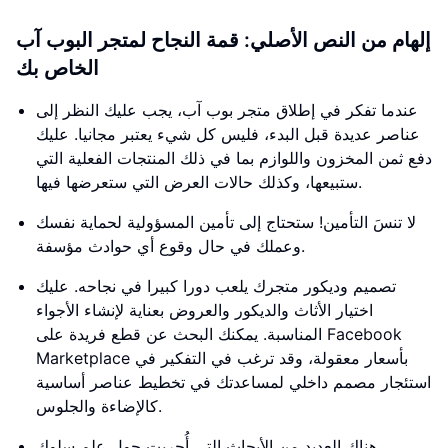
إلهام من النص الأصلي: قمة النجاح لمتجر البوب ​​آب
الخاص بك
عندما تفكر في إطلاق متجر بوب ​​آب، يجب عليك النظر إلى
عناصر عديدة قبل البدء، فليس كل شيء يعتبر مجانيا. عليك
دفع ثمن المخزون واللوازم بما في ذلك المنتجات الفعلية التي
ستبيعها، وكذلك حالات العرض التي ستعرضها فيها.
لا تنسَ التأمين! ستحتاج إلى تأمين المسؤولية لحماية نفسك
وعملك في حال وقوع أي حوادث مؤسفة.
تصميم وديكور متجرك يلعب دورا كبيرا في نجاحه. عليك
اختيار الأثاث والديكور والعروض بعناية لإنشاء الأجواء
المناسبة. يمكنك البحث عن قطع فريدة على Facebook
Marketplace بأسعار معقولة، وقد ترغب في التفكير في
استئجار مصمم داخلي لمساعدتك في تخطيط عناصر أساسية
كالإضاءة والجلوس.
هناك العديد من الأبحاث التي أُجريت حول علم سلوك