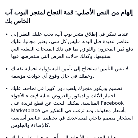
إلهام من النص الأصلي: قمة النجاح لمتجر البوب ​​آب
الخاص بك
عندما تفكر في إطلاق متجر بوب ​​آب، يجب عليك النظر إلى
عناصر عديدة قبل البدء، فليس كل شيء يعتبر مجانيا. عليك
دفع ثمن المخزون واللوازم بما في ذلك المنتجات الفعلية التي
ستبيعها، وكذلك حالات العرض التي ستعرضها فيها.
لا تنسَ التأمين! ستحتاج إلى تأمين المسؤولية لحماية نفسك
وعملك في حال وقوع أي حوادث مؤسفة.
تصميم وديكور متجرك يلعب دورا كبيرا في نجاحه. عليك
اختيار الأثاث والديكور والعروض بعناية لإنشاء الأجواء
المناسبة. يمكنك البحث عن قطع فريدة على Facebook
Marketplace بأسعار معقولة، وقد ترغب في التفكير في
استئجار مصمم داخلي لمساعدتك في تخطيط عناصر أساسية
كالإضاءة والجلوس.
هناك العديد من الأبحاث التي أُجريت حول علم سلوك