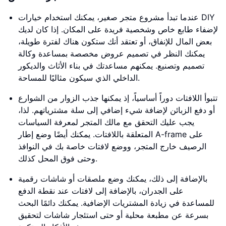
عندما تبدأ مشروع متجر صغير، يمكنك استخدام خيارات DIY
لإضفاء طابع خاص وشخصية فريدة على المكان. إذا كان لديك
بعض المال للإنفاق، أو تعتقد أنك ستكون هناك لفترة طويلة،
يمكنك النظر في تصميم عروض مخصصة بمساعدة وكالة
تصميم وتصنيع. يمكنهم مساعدتك في بناء الأثاث والديكور
الداخلي الذي سيكون مثاليًا للمساحة.
تتبوأ اللافتات دوراً أساسياً، إذ يمكنها جذب الزوار من الشوارع
أو دفع الزبائن لإضافة شيء إضافي إلى سلة مشترياتهم. لذا،
يجب عليك التحقق مع مالك المتجر لمعرفة السياسات
المتعلقة باللافتات. يمكنك أيضًا وضع إطار A-frame على
الرصيف خارج المتجر، ووضع لافتات خاصة بك في النوافذ
وحتى فوق المحل كذلك.
بالإضافة إلى ذلك، يمكنك وضع ملصقات أو شاشات رقمية
على الجدران، بالإضافة إلى لافتات عند نقطة الدفع
للمساعدة في زيادة المشتريات الإضافية. يمكنك دائمًا البحث
بسرعة عن مطبعة محلية أو حتى استئجار شاشات لتحقيق