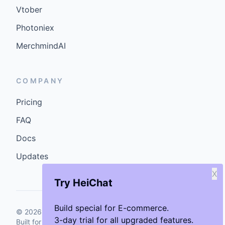
Vtober
Photoniex
MerchmindAI
COMPANY
Pricing
FAQ
Docs
Updates
X
Try HeiChat
Build special for E-commerce.
©
2026
GenCybers Inc. All rights reserved.
3-day trial for all upgraded features.
Built for storefronts that want faster answers and cleaner