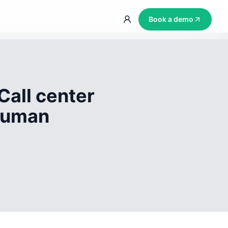
Book a demo
Call center
 human