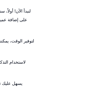
لنبدأ الآن! أولاً،
على إضافة عميل،
لتوفير الوقت، يمكنن
لاستخدام التذك