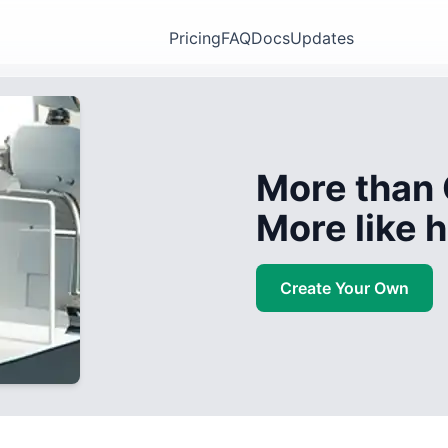
Pricing
FAQ
Docs
Updates
More than 
More like
Create Your Own