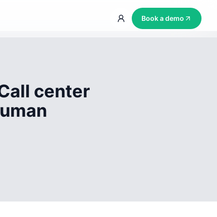
Book a demo
Call center
 human