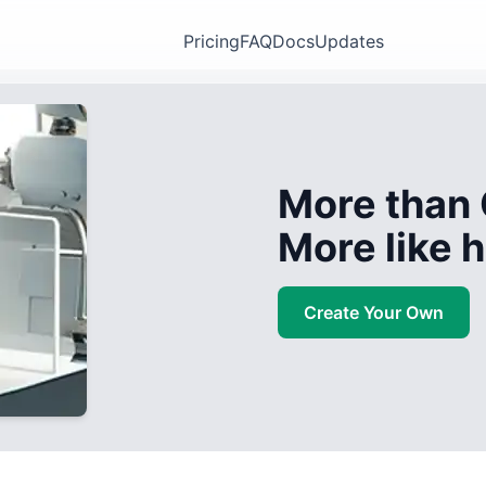
Pricing
FAQ
Docs
Updates
More than 
More like
Create Your Own