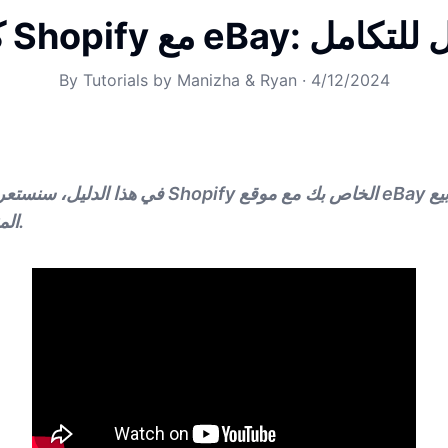
eB: دليل شامل للتكامل
By
Tutorials by Manizha & Ryan
·
4/12/2024
في هذا الدليل، سنستعرض كيفية ربط متجر Shopify 
المنتجات وزيادة الأرباح.