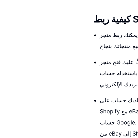
خاص بك مع منصة eBay، لتجد
تح متجر Shopify الخاص بك وتسجيل الدخول إلى لوحة التحكم الخاصة بك. إذا لم يكن
G الخاص بك أو باستخدام
ستحتاج أيضًا إلى حساب على eBay؛ لأننا نقوم بربط
Shopify مع eBay. يمكنك الانتقال إلى ebay.com والتسجيل باستخدام عنوان بريدك الإلكتروني أو
حساب Google. تأكد من أن لديك حساب بائع على eBay لأننا نحاول بيع المنتجات والحصول عليها