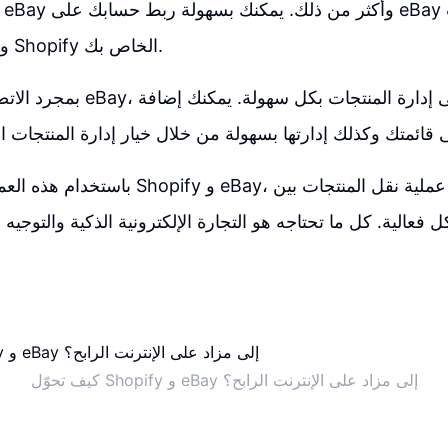
وإضافتها إلى متجر Shopify الخاص بك.
بمجرد الاتصال بحسابك على eBay، ستك
باستخدام هذه العملية المتكاملة بين Shopify و
كل فعالية. كل ما تحتاجه هو التجارة الإلكترونية الذكية والتوجي
كيف تحوّل Shopify و eBay إلى مزاد على الإنترنت الرابح؟