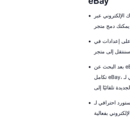
eBay
 في هذا الدليل، سنستكشف
جد قناة المبيعات الخاصة بنا وهنا يوجد تطبيقاتنا وقناة
بعد البحث عن eBay، ستحصل على مجموعة متنوعة من التكاملات المختلفة. يمكنك العثور على
تكامل eBay، ومن ثم اختيار مستورد احترافي لـ eBay الذي يتيح لك نقل قوائم eBay واستيراد
eB ستحصل على خيارات متنوعة تشمل مزامنة المخزون، وتعيين