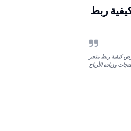
الخاص بك مع موقع eBay لتحقيق نجاح في بيع