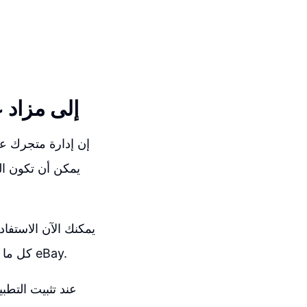
كيف تحوّل Shopify 
إن إدارة متجرك عب
القوالب على eBay. كل ما عليك فعله هو تثبيت التطبيق ومن ثم الاتصال بحسابك على eBay.
عند تثبيت التط