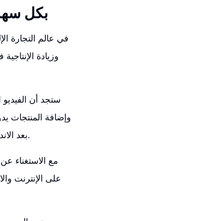
كيفية إضافة المنتجات من eBay إلى ify
في عالم التجارة ال
وزيادة الإنتاجية
Shopify، مما يعني أنه ليس من الضروري فقط إضافة المنتجات من eBay بعد الاندماج.
مع الاستغناء عن 
على الإنترنت وال