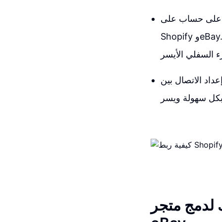
ت على حساب بائع، يمكنك البدء في ربط
Shopify وeBay. ببساطة، انتقل إلى لوحة تحكم Shopify الخاصة بك وانتقل إلى الإعدادات في
e للاستفادة من ميزات البيع والشراء
جر Shopify مع