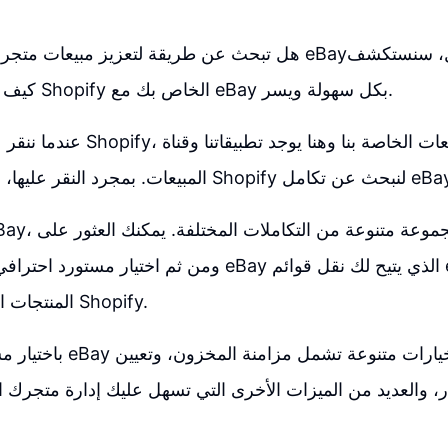
هل تبحث عن طريقة لتعزيز مبيعات متجرك الإلكتروني عبر eBay؟
كيف يمكنك دمج متجر Shopify الخاص بك مع eBay بكل سهولة ويسر.
عندما ننقر على إعدادات في Shopify، ن
رد النقر عليها، سننتقل إلى متجر Shopify لنبحث عن تكامل eBay.
المنتجات الجديدة تلقائيًا إلى Shopify.
باختيار مستورد احترافي لـ ay