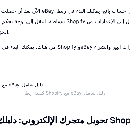
الآن بعد أن حصلت على حساب على eBay، وحصل
الجزء السفلي الأيسر.
من هناك، يمكنك البدء في إعداد الاتصال بين Shopify وBay
بكل سهولة ويسر.
كيفية ربط Shopify مع eBay: دليل شامل
تحويل متجرك الإلكتروني: دليلك لدمج مت