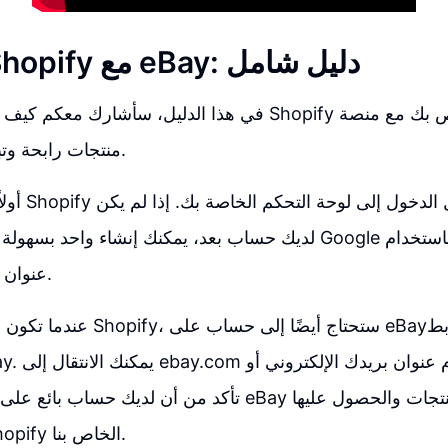
كيفية ربط Shopify مع eBay: دليل شامل
في هذا الدليل، سأشارك معكم كيف يمكنك ربط متجر Shopify ال
منتجات رابحة وتبيع منتجاتك بنجاح.
أولاً، عليك ف
لديك حساب بعد، يمكنك إنشاء واحد بسهولة باستخدام حساب oogle
عنوان بريدك الإلكتروني.
عندما تكون لديك حساب على Shopify، 
من eBay إلى Shopify الخاص بنا.