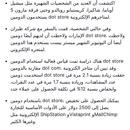
اكتشفت أن العديد من الشخصيات الشهيرة مثل ميشيل
أوباما، شاكيرا، كريستيانو رونالدو وحتى فرقة مارون 5
يستخدمون الدومين dot store لمتاجرهم الإلكترونية.
وفي حالتي الشخصية، قمت بالسفر مع شركة طيران
الإمارات ولاحظت أن لديهم أيضًا دومين dot store. ولاحظت
أيضا أن اليوتيوبر الشهير ميستر بيست يستخدم هذا الدومين
لمتجره الإلكتروني.
هناك دراسة تمت قياس فعالية استخدام الدومين dot store
مقارنة بالدومين dot com. وقد تبين أن متاجر الكترونية
استخدمت دومين dot store حققت زيادة بنسبة 2.1 مرة في
عدد المشاهدات، وزيادة بنسبة 1.7 مرة في عدد النقرات،
وانخفاض بنسبة 12% في تكلفة الحصول على عملاء جدد.
باستخدام دومين dot store، يمكنك الحصول على تخفيض
يصل إلى 2500 دولار على الأدوات الأساسية للتجارة
الإلكترونية مثل ShipStation وVistaprint وMailChimp
وغيرها الكثير.