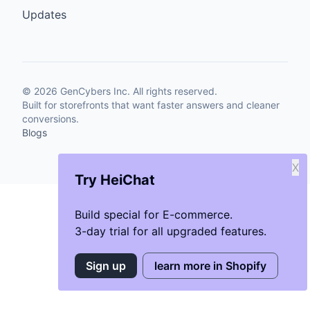
Updates
©
2026
GenCybers Inc. All rights reserved.
Built for storefronts that want faster answers and cleaner
conversions.
Blogs
X
Try HeiChat
Build special for E-commerce.
3-day trial for all upgraded features.
Sign up
learn more in Shopify