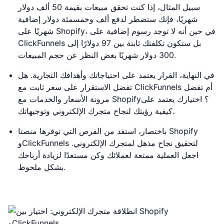
سبيل المثال، إذا كنت تحقق مبيعات بقيمة 50 ألف دولار
شهريًا، فإنك ستضطر لدفع ألف وخمسمئة دولار إضافية
شهريًا على Shopify، في حين أنه لا توجد رسوم إضافية على
ClickFunnels بل ستكون تكلفتك ثابتة بين 97 دولارًا إلى
300 دولار شهريًا بغض النظر عن حجم المبيعات.
في النهاية، القرار يعتمد على احتياجاتك وأهدافك التجارية. هل
تفضل الاستقرار على سعر ثابت مع ClickFunnels أم تفضل
مرونة الأسعار والخدمات مع Shopify؟ اختيارك يعتمد على
كيفية رؤيتك لنجاح متجرك الإلكتروني وتوجيهاتك.
باختصار، استفد من الفرص التي توفرها منصتا Shopify
وClickFunnels لتحقيق نجاح مذهل لمتجرك الإلكتروني.
اجعل العملية ممتعة لعملائك وكن مستعدًا لزيادة أرباحك
بشكل ملحوظ.