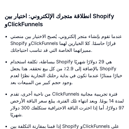
انطلاقة متجرك الإلكتروني: اختيار بين Shopify
وClickFunnels
عندما تقوم بإنشاء متجر إلكتروني، يُصبح الاختيار بين منصتي
Shopify وClickFunnels قرارًا حاسمًا. كلا الخيارين لهما
مميزاتهما الخاصة التي قد تناسب احتياجاتك.
ببساطة، تكلفة استخدام Shopify هي 29 دولارًا شهريًا
بالإضافة إلى 2.9٪ من كل بيع تحققه. هذا يجعل Shopify
خيارًا ممتازًا عندما تكون في بداية رحلتك التجارية نظرًا لعدم
وجود حجم كبير من المبيعات بعد.
من ناحية أخرى، تقدم ClickFunnels فترة تجريبية مجانية
لمدة 14 يومًا. وبعد انتهاء تلك الفترة، يبلغ سعر الباقة الأرخص
97 دولارًا، أما إذا اخترت الباقة الاحترافية ستكلفك 300 دولار
شهريًا.
إذا قمنا بمقارنة التكلفة بين Shopify وClickFunnels على