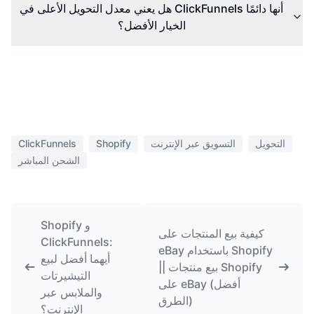
هل يعني معدل التحويل الأعلى في ClickFunnels أنها دائمًا
الخيار الأفضل؟
التحويل
التسويق عبر الإنترنت
Shopify
ClickFunnels
الشحن المباشر
Shopify و
كيفية بيع المنتجات على
ClickFunnels:
eBay باستخدام Shopify
أيهما أفضل لبيع
|| بيع منتجات Shopify
التيشيرتات
على eBay (أفضل
والملابس عبر
الطرق)
الإنترنت؟