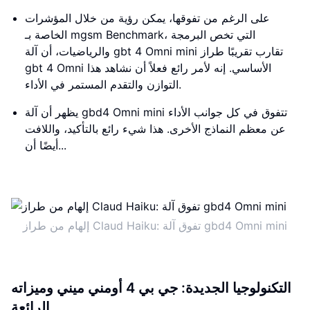
على الرغم من تفوقها، يمكن رؤية من خلال المؤشرات
الخاصة بـ mgsm Benchmark، التي تخص البرمجة
والرياضيات، أن آلة gbt 4 Omni mini تقارب تقريبًا طراز
gbt 4 Omni الأساسي. إنه لأمر رائع فعلاً أن نشاهد هذا
التوازن والتقدم المستمر في الأداء.
يظهر أن آلة gbd4 Omni mini تتفوق في كل جوانب الأداء
عن معظم النماذج الأخرى. هذا شيء رائع بالتأكيد، واللافت
أيضًا أن...
إلهام من طراز Claud Haiku: تفوق آلة gbd4 Omni mini
التكنولوجيا الجديدة: جي بي 4 أومني ميني وميزاته
الرائعة