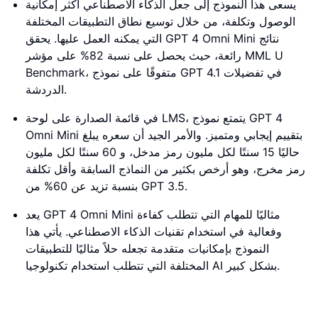
يسعى هذا النموذج إلى جعل الذكاء الاصطناعي أكثر إمكانية
الوصول وتكلفة، من خلال توسيع نطاق التطبيقات المختلفة
التي يمكنه العمل عليها. يحقق GPT 4 Omni Mini نتائج
رائعة، حيث يحصل على نسبة 82% على مؤشر MML U
Benchmark، متفوقًا على نموذج GPT 4.1 في تفضيلات
الدردشة.
في قائمة الصدارة على لوحة LMS، يتمتع نموذج GPT 4
Omni Mini بتقييم إيجابي ومتميز. والأمر الجيد أن سعره يبلغ
حاليًا 15 سنتًا لكل مليون رمز مدخل، و 60 سنتًا لكل مليون
رمز مخرج، وهو أرخص بكثير من النماذج السابقة وأقل تكلفة
بنسبة تزيد عن 60% من GPT 3.5.
يعد GPT 4 Omni Mini مثاليًا للمهام التي تتطلب كفاءة
وفعالية في استخدام تقنيات الذكاء الاصطناعي. يأتي هذا
النموذج بإمكانيات متقدمة تجعله حلاً مثاليًا للتطبيقات
المختلفة التي تتطلب استخدام تكنولوجيا AI بشكل كبير.