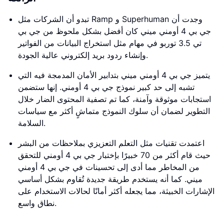
تبدو أن الشركات مثل Ramp و Superhuman وجدت أن
جي بي 4 أومني ميني كان أفضل بشكل ملحوظ من جي بي
تي 3.5 توربو في مهام مثل استخراج البيانات من الفواتير
وإنشاء ردود بريد إلكتروني عالية الجودة.
يتميز جي بي 4 أومني ميني بتدابير الأمان المدمجة فيه التي
تشبه إلى حد كبير نموذج جي بي 4 أومني. إنها ستضمن
استجابات موثوقة وآمنة، كما تم تصفية المحتوى الضار خلال
التطوير لضمان أن سلوك النموذج متماشٍ أكثر مع سياسات
السلامة.
اعتمدت تقنيات مثل التعلم التعزيزي بملاحظات من البشر
حيث قام أكثر من 70 خبيرًا بإختبار جي بي 4 أومني للتحقق
من المخاطر مما أدى إلى تحسينات في جي بي 4 أومني
ميني. كما أنه يستخدم طريقة جديدة تُقاوم بشكل أساسي
الإشارات الخبيثة، مما يجعله أكثر أمانًا لحالات الاستخدام على
نطاق واسع.