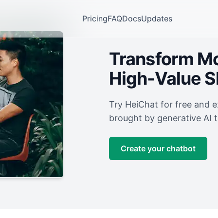
Pricing
FAQ
Docs
Updates
Transform Mor
High-Value 
Try HeiChat for free and 
brought by generative AI 
Create your chatbot