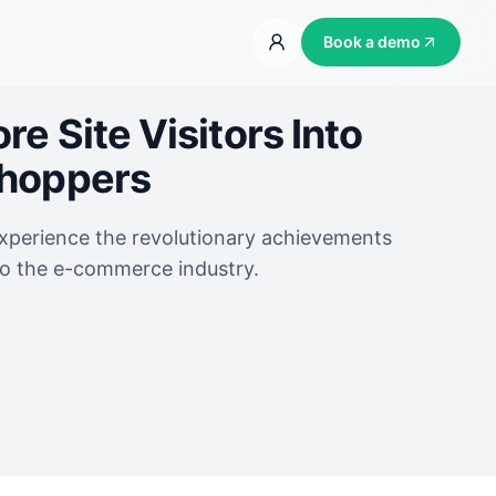
Book a demo
e Site Visitors Into
Shoppers
experience the revolutionary achievements
to the e-commerce industry.