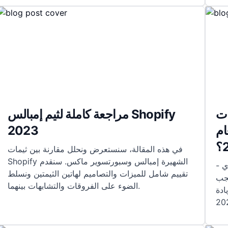
S للشحن عبر
مراجعة كاملة لثيم إمبالس Shopify
ام
2023
في هذه المقالة، سنستعرض ونحلل مقارنة بين ثيمات
Shopify الشهيرة إمبالس وسبورتسوير ماكس. سنقدم
- مرحبًا بكم في عالم الإبداع والتفوق في العمل التجاري
تقييم شامل للميزات والتصاميم لهاتين الثيمتين ونسلط
يجب
الضوء على الفروقات والتشابهات بينهما.
ادة