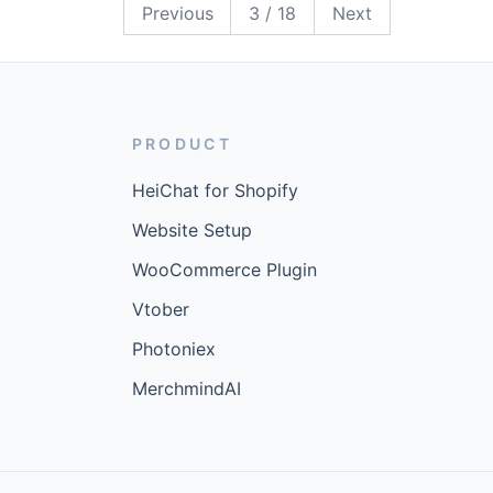
18
17
16
15
14
13
12
11
10
9
8
7
6
5
4
3
2
1
Previous
3
/
18
Next
PRODUCT
HeiChat for Shopify
Website Setup
WooCommerce Plugin
Vtober
Photoniex
MerchmindAI