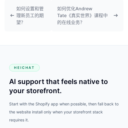
如何设置和管
如何优化Andrew
理新员工的期
Tate《真实世界》课程中
望？
的在线业务？
HEICHAT
AI support that feels native to
your storefront.
Start with the Shopify app when possible, then fall back to
the website install only when your storefront stack
requires it.