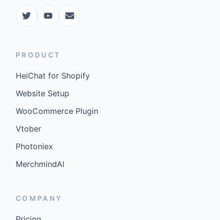
PRODUCT
HeiChat for Shopify
Website Setup
WooCommerce Plugin
Vtober
Photoniex
MerchmindAI
COMPANY
Pricing