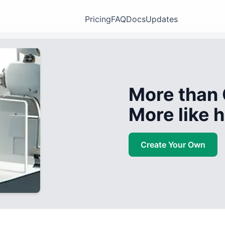
Pricing
FAQ
Docs
Updates
More than 
More like
Create Your Own