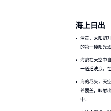
海上日出
清晨，太阳初
的第一缕阳光
海鸥在天空中
一道道波浪，
海的尽头，天
芒覆盖，映射
中。