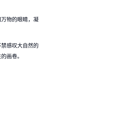
间万物的眼睛，凝
不禁感叹大自然的
往的画卷。