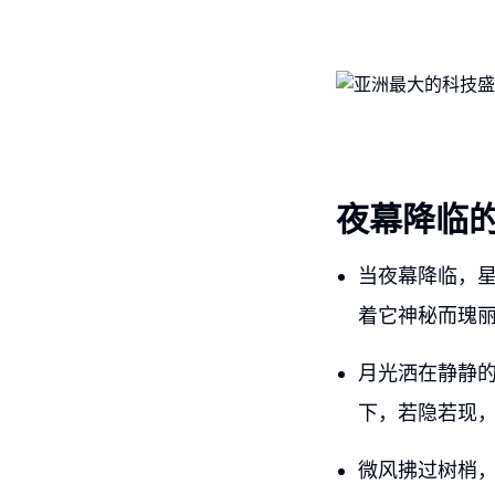
夜幕降临
当夜幕降临，
着它神秘而瑰
月光洒在静静
下，若隐若现
微风拂过树梢