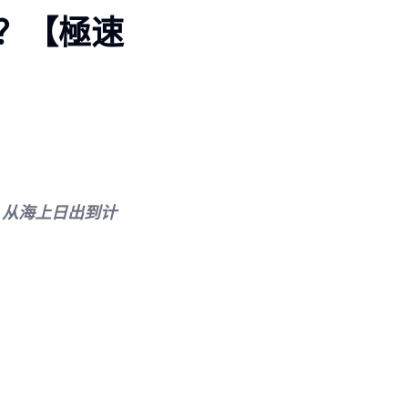
？【極速
。从海上日出到计