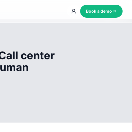
Book a demo
Call center
 human