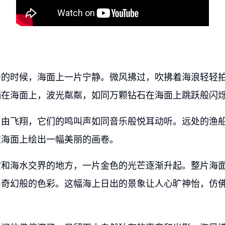
升的时候，海面上一片宁静。微风拂过，吹拂着海浪轻轻
洒在海面上，波光粼粼，如同万颗钻石在海面上跳跃般闪
自由飞翔，它们的鸣叫声如同音乐般悦耳动听。远处的渔
在海面上绘出一幅美丽的画卷。
空和海水交界的地方，一片金色的光芒逐渐升起。整片海
出奇幻般的色彩。这幅海上日出的景象让人心旷神怡，仿