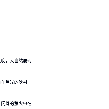
夜晚，大自然展现
山在月光的映衬
。闪烁的萤火虫在