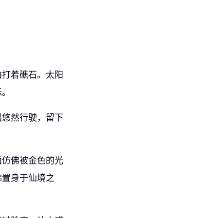
拍打着礁石。太阳
烁。
船悠然行驶，留下
面仿佛被金色的光
佛置身于仙境之