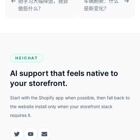
始学习大幅降运，我会
车辆刷新：什么
做些什么？
是新变化？
HEICHAT
AI support that feels native to
your storefront.
Start with the Shopify app when possible, then fall back to
the website install only when your storefront stack
requires it.