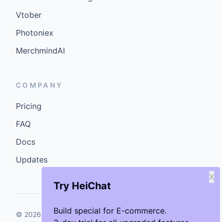
Vtober
Photoniex
MerchmindAI
COMPANY
Pricing
FAQ
Docs
Updates
X
Try HeiChat
Build special for E-commerce.
©
2026
GenCybers Inc. All rights reserved.