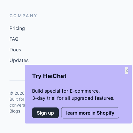
COMPANY
Pricing
FAQ
Docs
Updates
X
Try HeiChat
Build special for E-commerce.
©
2026
GenCybers Inc. All rights reserved.
3-day trial for all upgraded features.
Built for storefronts that want faster answers and cleaner
conversions.
Blogs
Sign up
learn more in Shopify