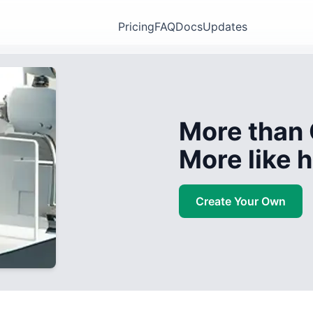
Pricing
FAQ
Docs
Updates
More than 
More like
Create Your Own