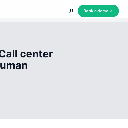
Book a demo
Call center
 human