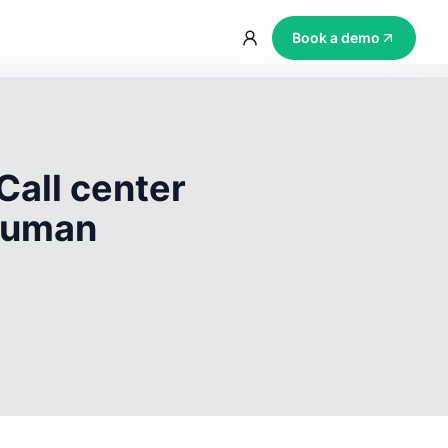
Book a demo
Call center
 human