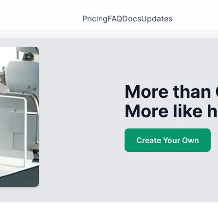
Pricing
FAQ
Docs
Updates
More than 
More like
Create Your Own