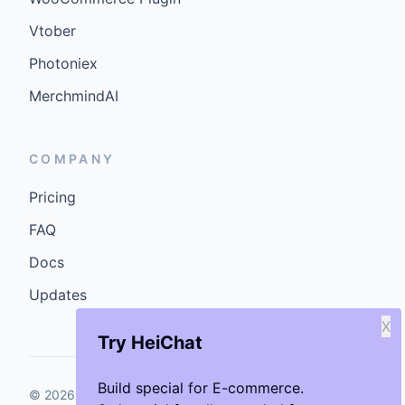
Vtober
Photoniex
MerchmindAI
COMPANY
Pricing
FAQ
Docs
Updates
X
Try HeiChat
Build special for E-commerce.
©
2026
GenCybers Inc. All rights reserved.