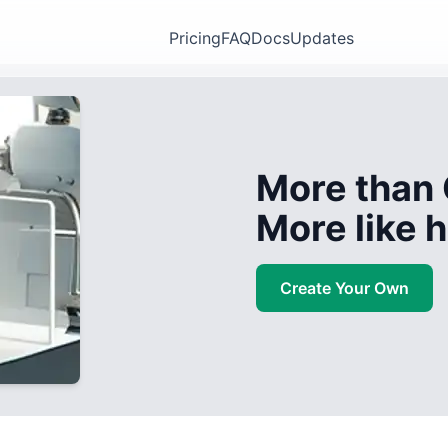
Pricing
FAQ
Docs
Updates
More than 
More like
Create Your Own