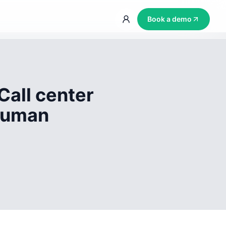
Book a demo
Call center
 human