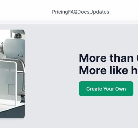
Pricing
FAQ
Docs
Updates
More than 
More like
Create Your Own