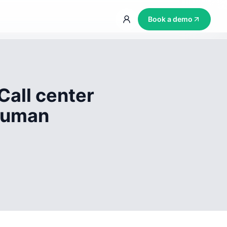
Book a demo
Call center
 human