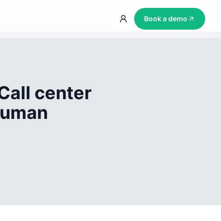
Book a demo
Call center
 human