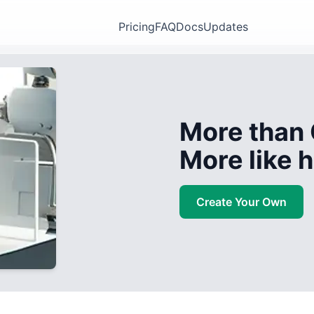
Pricing
FAQ
Docs
Updates
More than 
More like
Create Your Own