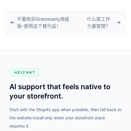
不要购买Grammarly高级
什么是工作
版-使用这个替代品！
力量管理？
HEICHAT
AI support that feels native to
your storefront.
Start with the Shopify app when possible, then fall back to
the website install only when your storefront stack
requires it.