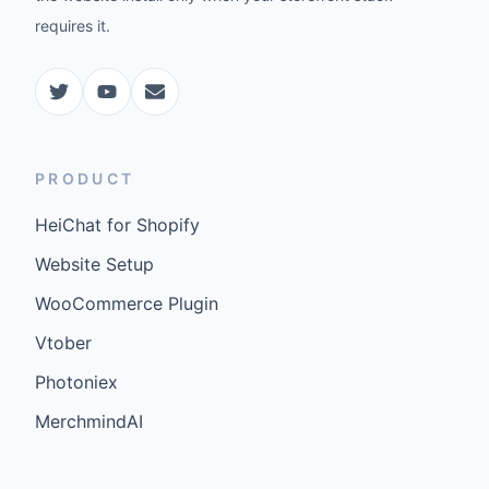
requires it.
PRODUCT
HeiChat for Shopify
Website Setup
WooCommerce Plugin
Vtober
Photoniex
MerchmindAI