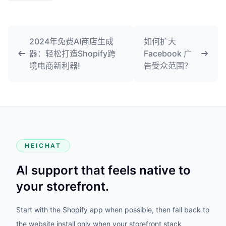
2024年免费AI商店生成
如何扩大
器：轻松打造Shopify跨
Facebook 广
境电商新利器!
告受众范围？
HEICHAT
AI support that feels native to
your storefront.
Start with the Shopify app when possible, then fall back to
the website install only when your storefront stack