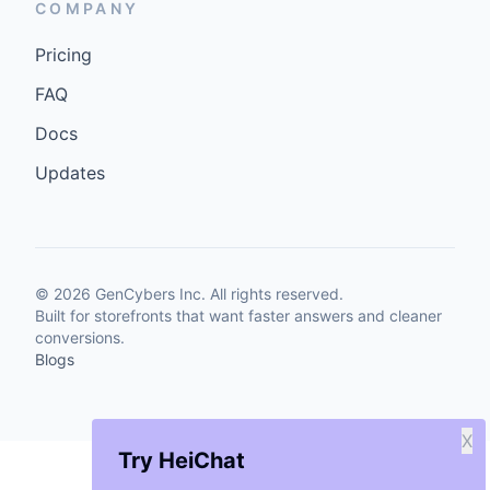
COMPANY
Pricing
FAQ
Docs
Updates
©
2026
GenCybers Inc. All rights reserved.
Built for storefronts that want faster answers and cleaner
conversions.
Blogs
X
Try HeiChat