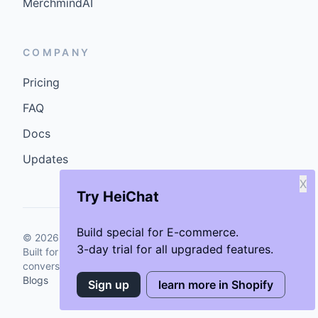
MerchmindAI
COMPANY
Pricing
FAQ
Docs
Updates
X
Try HeiChat
Build special for E-commerce.
©
2026
GenCybers Inc. All rights reserved.
3-day trial for all upgraded features.
Built for storefronts that want faster answers and cleaner
conversions.
Blogs
Sign up
learn more in Shopify