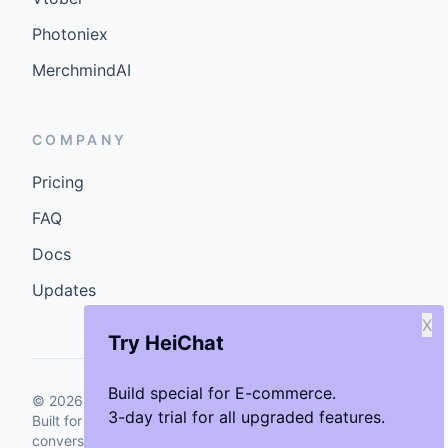
Photoniex
MerchmindAI
COMPANY
Pricing
FAQ
Docs
Updates
X
Try HeiChat
Build special for E-commerce.
©
2026
GenCybers Inc. All rights reserved.
3-day trial for all upgraded features.
Built for storefronts that want faster answers and cleaner
conversions.