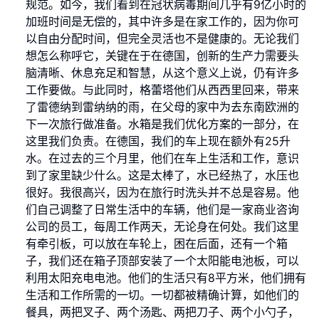
规范。如今，我们看到在冠状病毒期间几乎有9亿小时的
加班时间是无偿的，其中许多是在家工作的，因为你可
以自由分配时间，但完全灵活也不是健康的。无论我们
想怎么称呼它，关键在于在德国，创新的生产力需要头
脑清晰、休息充足和智慧，从这个意义上说，仍有许多
工作要做。与此同时，格蕾塔他们从西西里回来，带来
了雷德纳到雷纳纳的雨，在父母的家中为去东南欧洲的
下一次旅行做准备。水箱是我们优化方案的一部分，在
这里我们负责。在德国，我们的车上现在额外有25升
水。在过去的三个月里，他们在车上生活和工作，意识
到了家里缺少什么。这是太棒了，水已经热了，水压也
很好。我很高兴，因为在旅行时洗头并不总是容易。他
们自己调整了日常生活中的车辆，他们是一家商业咨询
公司的员工，每周工作两天，无论身在何处。我们这里
有牵引板，可以放在车轮上，困在后面，还有一个箱
子，我们还在箱子顶部安装了一个太阳能电池板，可以
利用太阳充电电池。他们的生活只有8平方米，他们拥有
生活和工作所需的一切。一切都被精确计算，如他们的
餐具，两把叉子、两个汤匙、两把刀子、两个小勺子，