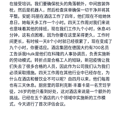
在接受培训。我们要确保枕头的角落朝外，中间放装饰
枕，然后是机器人，然后检查床单确保一切干净并将其
平整。安妮·玛丽在酒店工作了四年，他们现在不给她休
息日，她每天多工作一个小时。四天工作周对我们来说
也意味着其他的排班，现在我们工作九个小时，休息45
分钟，这有点困难，因为你要在这里呆得更久，工作时
间更长，有时候一天8个小时就已经很累了，现在变成了
九个小时，你要适应。酒店集团在德国大约有700名员
工告诉我Hulk是他们在科隆的人事协调员，负责实施新
的劳动模式。转折点是合格工人的短缺，新冠疫情让我
们失去了很多合格的人员，因此作为公司我们认为我们
必须采取措施。四天工作周在其他行业中已经存在，为
什么在酒店和餐饮业不可以呢？自四月以来，他们每周
也有三天休息。厨房里的菲利克斯·丰塞卡是一名烹饪学
徒，26岁的他只看到好处，这对酒店来说是一个额外的
挑战。已经在五个酒店的八个领域中实施新的工作模
式，今天进行了首次评估会议。