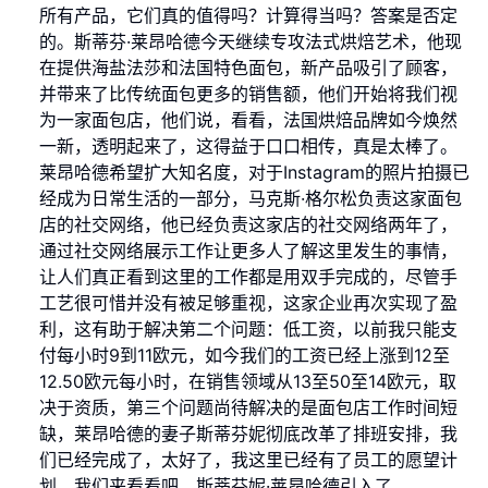
所有产品，它们真的值得吗？计算得当吗？答案是否定
的。斯蒂芬·莱昂哈德今天继续专攻法式烘焙艺术，他现
在提供海盐法莎和法国特色面包，新产品吸引了顾客，
并带来了比传统面包更多的销售额，他们开始将我们视
为一家面包店，他们说，看看，法国烘焙品牌如今焕然
一新，透明起来了，这得益于口口相传，真是太棒了。
莱昂哈德希望扩大知名度，对于Instagram的照片拍摄已
经成为日常生活的一部分，马克斯·格尔松负责这家面包
店的社交网络，他已经负责这家店的社交网络两年了，
通过社交网络展示工作让更多人了解这里发生的事情，
让人们真正看到这里的工作都是用双手完成的，尽管手
工艺很可惜并没有被足够重视，这家企业再次实现了盈
利，这有助于解决第二个问题：低工资，以前我只能支
付每小时9到11欧元，如今我们的工资已经上涨到12至
12.50欧元每小时，在销售领域从13至50至14欧元，取
决于资质，第三个问题尚待解决的是面包店工作时间短
缺，莱昂哈德的妻子斯蒂芬妮彻底改革了排班安排，我
们已经完成了，太好了，我这里已经有了员工的愿望计
划，我们来看看吧，斯蒂芬妮·莱昂哈德引入了