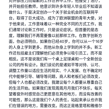
对外部压力而道歉的工作世界中工作，他接受了治疗，
并开始担任教师，他意识到许多年轻人毕业后不知道该
做什么，于是决定创办一个关于就业机会的互联网平
台，取得了巨大成功，成为了欧洲联盟的青年大使，对
于他来说，工作意味着以一种完全不同的方式工作，我
们通常讨论新工作时，只是谈论症状。但首要的是态
度，理解我们不再需要像以前那样工作。在数字创新方
面，你必须明白，如果你已经40岁，你可以从一个16岁
的人身上学到更多，而他从你身上学到的并不多。新工
作还包括雇主们理解他们必须竞争以吸引员工，而不是
相反。这不是说我们有一个桌上足球桌和一个全新创业
公司的所有设计。我们谈论的是诸如平等对待、认可、
调整工作量以适应生活的现实、个人发展、在不确定时
代中能够引导、辅导等问题，商人和老板们必须改变，
但每个人也都必须改变。我建议每个人都要从尊重自己
的生活开始。如果我们发现周周月月我们不快乐，每天
望着窗外时感觉自己更愿意在其他地方，而没有改善的
可能性，那么这是我们个人的责任，站起来承认也许我
们在错误的地方，需要改变。而这正是格里塔和雅维尔