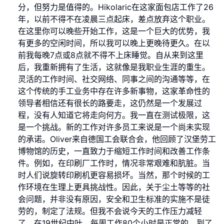
分，但努力是值得的。Hikolaric在这家面包店工作了26
年，以前不得不在凌晨三点起床，差点放弃这个职业。
在这里你可以晚些开始工作，这是一个巨大的优势，我
有更多的空闲时间，所以我可以晚上更晚待更久。在以
前我每晚7点或8点就不得不上床睡觉。自从来到这里
后，我重新拥有了生活，这就像是我职业生涯的重生。
灵活的工作时间、社交网络、同事之间的沟通等等，在
这个传统的手工业务中存在许多新事物，这家革命性的
领导者相信还有很长的路要走，这仍然是一个发展过
程，没有人知道它将走向何方。我一直在测试极限，这
是一个挑战。新的工作对许多员工来说是一个尚未实现
的承诺。Oliver来自德国工会联合会，他回顾了汉堡劳工
博物馆的历史，一直致力于缩短工作时间和改善工作条
件。例如，在印刷厂工作时，情况非常艰难和肮脏。当
时人们说旋转印刷机更容易损坏。当然，那个时候的工
作环境在生理上更具挑战性。因此，关于尘土等等的社
会问题，并非没有原因，安全和卫生标准的实施不是徒
劳的，制定了法规。但我不会说今天的工作压力减轻
了。在19世纪中叶，每周工作80个小时是正常的，到了