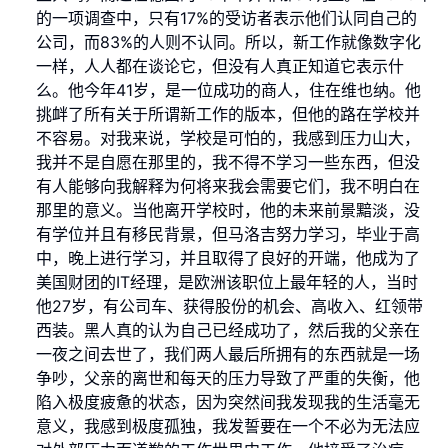
的一项调查中，只有17%的受访者表示他们认同自己的
公司，而83%的人则不认同。所以，新工作就像数字化
一样，人人都在谈论它，但没有人真正知道它表示什
么。他今年41岁，是一位成功的商人，住在维也纳。他
挑衅了所有关于所谓新工作的版本，但他的路在学校并
不容易。对我来说，学校是可怕的，我感到压力山大，
我并不是自愿在那里的，我不得不学习一些东西，但没
有人能够向我解释为何将来我会需要它们，我不明白在
那里的意义。当他离开学校时，他的未来前景黯淡，没
有学位并且有移民背景，但马洛吉努力学习，毕业于高
中，晚上进行学习，并且取得了良好的开端，他成为了
美国财团的IT经理，是欧洲该职位上最年轻的人，当时
他27岁，有公司车、获得股份的机会、高收入、红领带
西装。黑人真的认为自己已经成功了，然后我的父亲在
一夜之间去世了，我们两人最后所拥有的东西就是一场
争吵，父亲的离世和每天的压力导致了严重的失衡，他
陷入极度疲惫的状态，因为突然间我发现我的生活毫无
意义，我感到极度孤独，我发誓要在一个不必为无法应