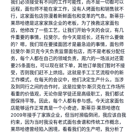
我们必须接受有不同的工作可能性，而不是一切都可以
远程，面包师不能在家工作，没有人烤面包和销售就不
行，这家面包店弥漫着新鲜面包和变革的气息。斯蒂芬·
莱昂哈德是这家家族企业的老板，为了挽救这家面包
店，他修改了一些工艺，让我们开始今天的会议，有几
件重要的事情，拉斐尔，你今天是班长，还有什么要做
的？嗯，我们现在要揉面团才是最急迫的事情，面包师
拉斐尔·斯贝克今天负责监督面包店，而不是老板分配任
务，每个人都在自己的领域负责，周六的一场派对还需
要25条面包，可以现在就下单，其他订单我们暂时不接
受，否则我们赶不上烘焙。这就是手工工艺流程中的新
工作模式，在每天的会议中，他们决定生产什么，当涉
及到同行之间的合作时，这是拉斐尔·斯贝克在工作场所
看重的价值观，无论你是学徒还是高级职工，我们都试
图保持平等。因此，每个人都有参与感。今天这家面包
店能够运作正常真是一个小奇迹，斯蒂芬·莱昂哈德在
2009年接手了家族企业，但当时濒临倒闭，我应该自我
约束，因为当时我没有老式面包食谱和传统工作概念，
莱昂哈德曾经陷入困境，看看我们的生产吧，我分析了