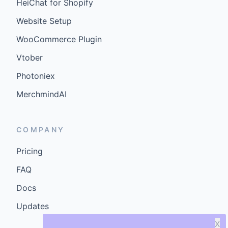
HeiChat for Shopify
Website Setup
WooCommerce Plugin
Vtober
Photoniex
MerchmindAI
COMPANY
Pricing
FAQ
Docs
Updates
X