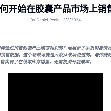
何开始在胶囊产品市场上销
By
Daniel Penin
·
3/3/2024
nin是如何通过销售封装产品赚取利润的？他展示了手机销售情况
e平台的销售数据。这个领域可能是大家从未听说过的。与传统
售实现了在线零库存销售，无需投资开店成本。