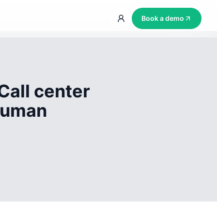
Book a demo
Call center
 human