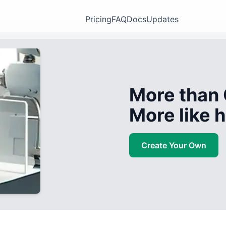
Pricing
FAQ
Docs
Updates
More than 
More like
Create Your Own