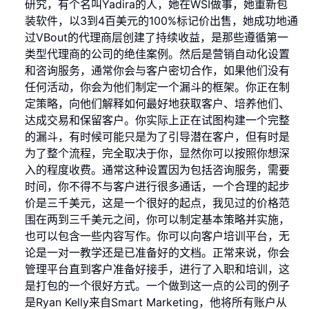
研究，有个名叫Yadira的人，她在WSI做事，她重新包
装软件，以3到4百美元的100%标记价出售，她成功地通
过VBout的代理商层创建了持续收益，是那些遵循第一
类型代理商的公司的绝佳案例。然后是营销自动化设置
和咨询服务，通常你会与客户密切合作，如果他们没有
任何活动，你会为他们制定一个漏斗的框架。你正在制
定策略，向他们解释如何最好地获取客户、培养他们、
达成交易和保留客户。你实际上正在试图构建一个完整
的漏斗，有时候可能只是为了引导潜在客户，但有时是
为了整个流程，完全取决于你，显然你可以按照你想深
入的程度收费。通常这种设置因为包括咨询服务，需要
时间，你不得不与客户进行很多通话，一个合理的起步
价是三千美元，这是一个很好的起点，我见过的价格范
围在两到三千美元之间，你可以制定基本策略并实施，
也可以包含一些内容写作。你可以向客户培训平台，无
论是一对一教学还是已准备好的文档。正常来说，你会
管理平台直到客户准备好接手，进行了入职和培训，这
是打包的一个很好方式。一个做到这一点的公司的例子
是Ryan Kelly来自Smart Marketing，他将所有账户从