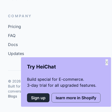
COMPANY
Pricing
FAQ
Docs
Updates
X
Try HeiChat
Build special for E-commerce.
©
2026
GenCybers Inc. All rights reserved.
3-day trial for all upgraded features.
Built for storefronts that want faster answers and cleaner
conversions.
Blogs
Sign up
learn more in Shopify