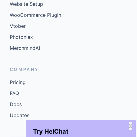
Website Setup
WooCommerce Plugin
Vtober
Photoniex
MerchmindAI
COMPANY
Pricing
FAQ
Docs
Updates
X
Try HeiChat