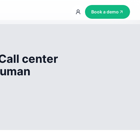
Book a demo
Call center
 human