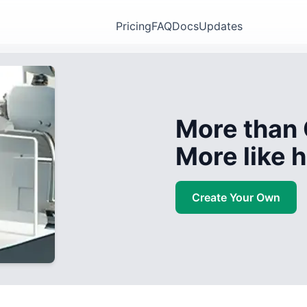
Pricing
FAQ
Docs
Updates
More than 
More like
Create Your Own