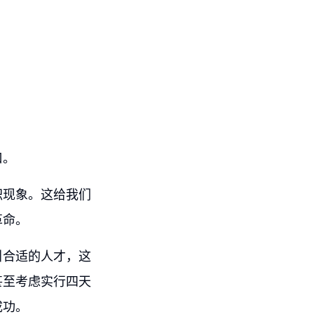
口。
职现象。这给我们
革命。
引合适的人才，这
甚至考虑实行四天
成功。