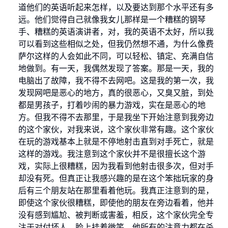
道他们的英语听起来怎样，以及要达到那个水平还有多
远。他们觉得自己就像我女儿那样是一个糟糕的钢琴
手、糟糕的英语演讲者，对，我的英语不太好，所以我
可以看到这些相似之处，但我仍然想不通，为什么像费
萨尔这样的人会如此不同，可以轻松、镇定、充满自信
地做到。有一天，我偶然发现了答案。那是一天，我的
电脑出了故障，我不得不去网吧。这是我的第一次，我
发现网吧是恶心的地方，真的很恶心，又臭又脏，到处
都是男孩子，打着吵闹的暴力游戏，实在是恶心的地
方。但我不得不去那里，于是我坐下开始注意到我旁边
的这个家伙，对我来说，这个家伙非常有趣。这个家伙
在玩的游戏基本上就是不停地射击直到对手死亡，就是
这样的游戏。我注意到这个家伙并不是很擅长这个游
戏，实际上很糟糕，因为我看到他射击很多次，但对手
却没有死。但真正让我感兴趣的是在这个笨拙玩家的身
后有三个朋友站在那里看着他玩。我真正注意到的是，
即使这个家伙很糟糕，即使他的朋友在旁边看着，他并
没有感到尴尬、被判断或害羞，相反，这个家伙完全专
注于对付坏人，脸上挂着微笑，他所有的注意力都在杀