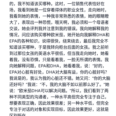
的，我不知道该买哪种。这时，一位销售代表恰好在
场，我看到她是一位穿着得体的职业女性，走向她时，
我看到她的表情，一种我非常熟悉的表情，她的眼睛瞪
大了，表现出一种恐慌，哦天啊，我必须和一个母语者
交谈，她会评判我并注意到我的错误。我向她解释我的
情况，问应该购买哪种欧米茄，她开始向我解释DHA和
EPA的各种知识，说得很快，绕来绕去，最后我完全不
知道该买哪种，于是我转向柜台后面的女孩。我之前听
到过那位女孩的英语水平很低，但当我走向她时，她看
着我，没有恐惧，只是看着我，一脸无所谓的表情。我
向她解释问题，EPA和DHA，她看着我，说：“好的，
EPA对心脏有好处，DHA对大脑有益，你的心脏好吗？
我说是的，我认为我的心脏还不错。她又问：“你的大脑
还好吗？”我说：“不，我的大脑不如以前那么好了。”她
说：“欧米茄DHA可以解决问题。”所以，我们看到了两
种不同类型的沟通者，一种水平高但完全专注于自己，
想要表现正确，因此效果很差；另一种水平低，但完全
专注于对话的对象和实现目标，因此效果更好，这就是
区别所在。