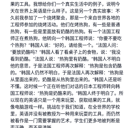
果的工具。我想给你们一个真实生活中的例子，说明今
天在世界上英语是什么样子。这是另一个真实故事：不
久前我参加了一个烧烤聚会，那是一个来自世界各地的
工程师参加的烧烤活动。他们在烤热狗，有一些是普通
热狗，有一些是里面放有奶酪的热狗。有一个法国工程
师正在煮热狗，他转向一个韩国工程师说：“你要不要吃
个热狗？”韩国人说：“好的，请给我一个。”法国人问：
“要放奶酪吗？”韩国人看了看桌子上的食物，说：“我没
看到奶酪。”法国人说：“热狗里有奶酪。”韩国人不明白
他的意思，于是法国工程师再次解释：“热狗是包含奶酪
的。”韩国人仍然不明白，于是法国人再次解释：“热狗是
从里面出来的，奶酪是从热狗里出来的。”韩国人还是听
不懂。这时候一个正在听他们对话的日本工程师转向韩
国工程师说：“热狗是奶酪来的。”韩国人终于明白了。所
以现在的英语只是一个用来玩耍、获取结果的工具，就
像电脑游戏一样。挑战在于我们知道，在全世界的学校
里，英语并没有被教授为一种用来玩耍的工具，而仍然
被看作是一门需要掌握的艺术，学生们更多地被判断是
否正确，而不是清晰。