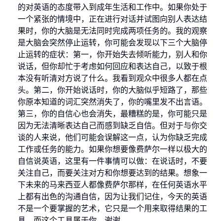
的对英语的态度带入到成年生活和工作中。如果你处于
一个紧张的情境中，正在进行对话并试图向别人表达结
果时，你的大脑是无法同时完成两项任务的。我的观察
是大脑会突然停止运转，你可能会发现以下三个大脑停
止运转的症状：第一，你开始失去倾听能力，别人和你
说话，但你却忙于考虑如何回应和表达自己，以致于根
本没有听清对方说了什么。我看到观众中很多人都在点
头。第二，你开始说话时，你的大脑似乎短路了，那些
你原本知道的词汇突然消失了，你的嘴里发不出言语。
第三，你的自信心也会消失，最糟糕的是，你可能只是
因为无法清晰表达自己而感到缺乏自信。但对于与你交
谈的人来说，他们可能会误解这一点，认为你缺乏完成
工作或任务的能力。如果你想要像费萨尔一样以极大的
自信说英语，这里有一件事情可以做：在说话时，不要
关注自己，而要关注对方和你想要达到的结果。想象一
下未来的马来西亚人都像费萨尔那样，在任何英语水平
上都有出色的沟通自信，因为让我们记住，今天的英语
不是一个要掌握的艺术，它只是一个用来取得结果的工
具，而这个工具属于你。谢谢。