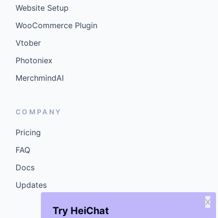
Website Setup
WooCommerce Plugin
Vtober
Photoniex
MerchmindAI
COMPANY
Pricing
FAQ
Docs
Updates
X
Try HeiChat