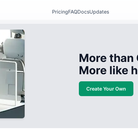
Pricing
FAQ
Docs
Updates
More than 
More like
Create Your Own