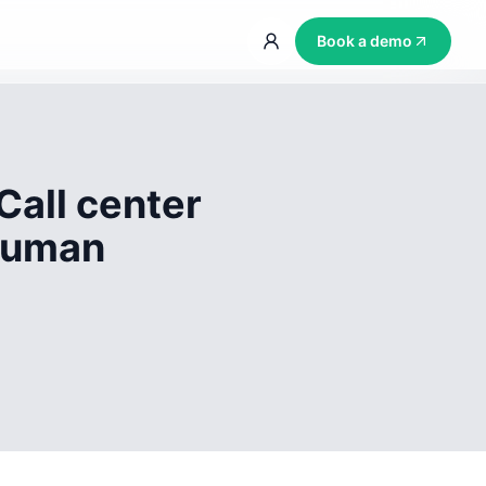
Book a demo
Call center
 human