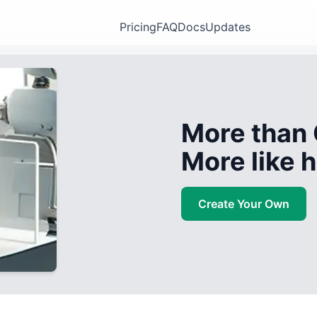
Pricing
FAQ
Docs
Updates
More than 
More like
Create Your Own