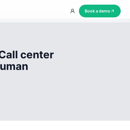
Book a demo
Call center
 human