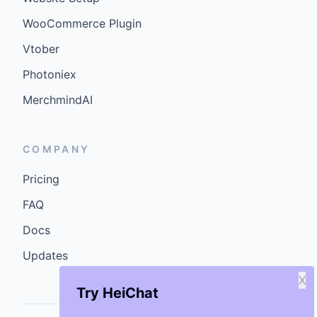
WooCommerce Plugin
Vtober
Photoniex
MerchmindAI
COMPANY
Pricing
FAQ
Docs
Updates
X
Try HeiChat