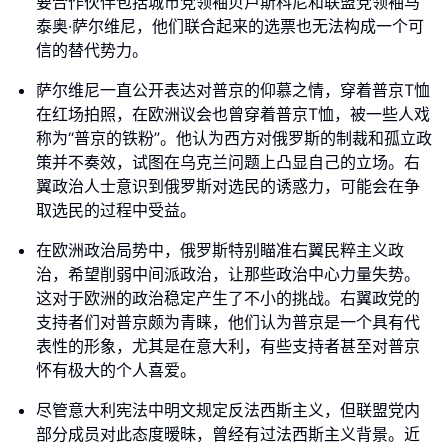
要合作伙伴包括城市党领袖贝卢斯科尼和联盟党领袖马
泰奥·萨尔维尼，他们联合起来的选票也无法构成一个可
信的替代势力。
萨尔维尼一直公开表达对普京的仰慕之情，穿着普京T恤
在红场拍照，在欧洲议会也曾穿着普京T恤，被一些人戏
称为“普京的铁粉”。他认为西方对俄罗斯的制裁和孤立政
策并不奏效，试图在乌克兰问题上凸显自己的立场。右
翼政治人士意识到俄罗斯对选民的诱惑力，可能会在争
取选民的过程中受益。
在欧洲政治局势中，俄罗斯特别瞄准右翼民粹主义政
治，希望削弱中间派政治，让那些政治中心力量失势。
这对于欧洲的政治稳定产生了不小的挑战。右翼政党的
支持者们对普京颇为青睐，他们认为普京是一个具有代
表性的形象，尤其是在意大利，有些支持者甚至对普京
怀有极大的个人喜爱。
尽管意大利宪法中明文规定反法西斯主义，但联盟党内
部分成员对此态度暧昧，曾经有过法西斯主义背景。近