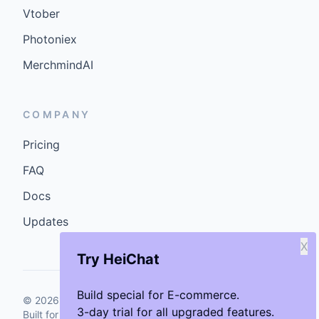
Vtober
Photoniex
MerchmindAI
COMPANY
Pricing
FAQ
Docs
Updates
X
Try HeiChat
Build special for E-commerce.
©
2026
GenCybers Inc. All rights reserved.
3-day trial for all upgraded features.
Built for storefronts that want faster answers and cleaner