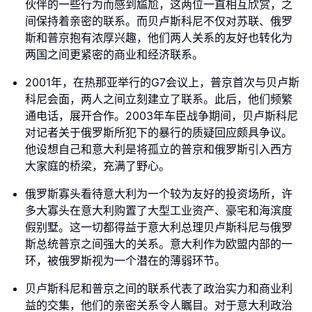
伙伴的一些行为而感到尴尬，这两位一直相互欣赏，之
间保持着亲密的联系。而贝卢斯科尼不仅对苏联、俄罗
斯和普京抱有浓厚兴趣，他们两人关系的友好也转化为
两国之间更紧密的商业和经济联系。
2001年，在热那亚举行的G7会议上，普京首次与贝卢斯
科尼会面，两人之间立刻建立了联系。此后，他们频繁
通电话，展开合作。2003年车臣战争期间，贝卢斯科尼
对记者关于俄罗斯所犯下的暴行的质疑回应颇具争议。
他设想自己和意大利是将孤立的普京和俄罗斯引入西方
大家庭的桥梁，充满了野心。
俄罗斯寡头看待意大利为一个较为友好的投资场所，许
多大寡头在意大利购置了大型工业资产、豪宅和海滨度
假别墅。这一切都得益于意大利总理贝卢斯科尼与俄罗
斯总统普京之间强大的关系。意大利作为欧盟内部的一
环，被俄罗斯视为一个潜在的薄弱环节。
贝卢斯科尼和普京之间的联系代表了政治实力和商业利
益的交集，他们的亲密关系令人瞩目。对于意大利政治