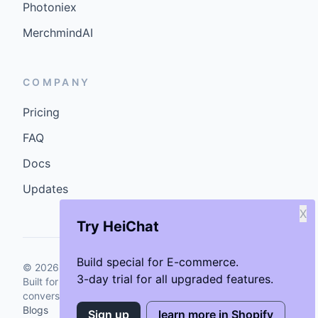
Photoniex
MerchmindAI
COMPANY
Pricing
FAQ
Docs
Updates
X
Try HeiChat
Build special for E-commerce.
©
2026
GenCybers Inc. All rights reserved.
3-day trial for all upgraded features.
Built for storefronts that want faster answers and cleaner
conversions.
Blogs
Sign up
learn more in Shopify