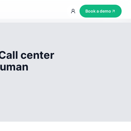
Book a demo
Call center
 human