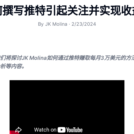
何撰写推特引起关注并实现收
By
JK Molina
·
2/23/2024
们将探讨JK Molina如何通过推特赚取每月3万美元的
析等内容。