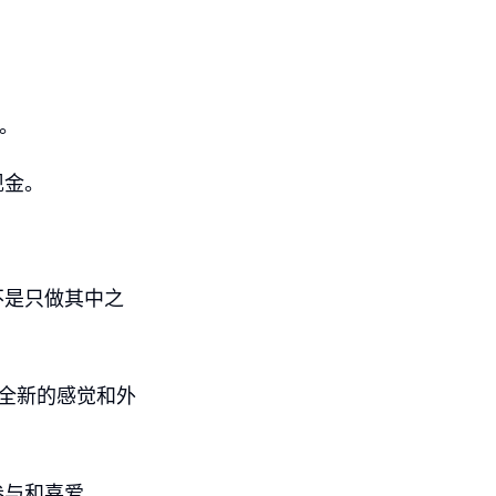
司。
现金。
不是只做其中之
出全新的感觉和外
参与和喜爱。