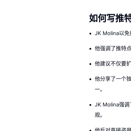
如何写推
JK Molin
他强调了推特
他建议不仅要
他分享了一个
一。
JK Moli
观。
他反对直接盗