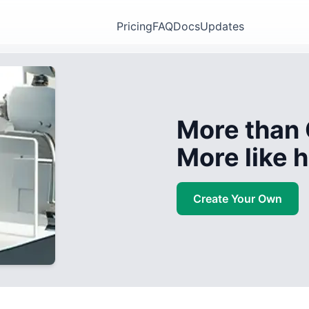
Pricing
FAQ
Docs
Updates
More than 
More like
Create Your Own