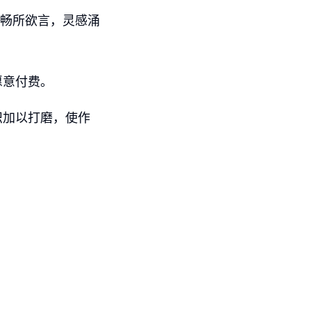
要畅所欲言，灵感涌
愿意付费。
识加以打磨，使作