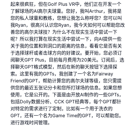
起来很疯狂，但在Golf Plus VR中，他们正在开发一个
了解球场的AI高尔夫球童。您好，我叫Arthur，我将是
您的私人球童和教练，您想让我怎么称呼您？您可以叫
我Ryan，很高兴认识您Ryan，我今天如何可以帮助您改
善您的高尔夫球技？为什么不在现实生活中尝试一下
呢？所以我打算在现实生活中尝试一下，向AI提供一些
关于我的位置和到洞口的距离的信息，看看它是否有关
于选择球杆或者击球方向的好建议。要开始，您必须订
阅聊天GPT Plus，目前每月费用为20美元。订阅后，选
择聊天GPT格式模型，然后在新的聊天按钮下选择探
索。这里有我的GPTs，我创建了一个名为Fairway
Friend的GPT，帮助计算您的高尔夫球等级，您只需提
供您的最近五张记分卡和您所打球场的信息。如果您想
使用，它是公开的。下面是由开放AI制作的一些GPTs，
包括Dolly数据分析、CCK GPT经典等，每个GPT都针
对特定的需求进行了定制，比如有一个用于洗衣的
GPT，还有一个名为Game Time的GPT，可以帮助您。
进行游戏时间管理。