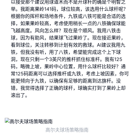
以接受那个建议用球道木而不是开球杆的确是个明智之
举。我距离果岭141码，球位较高，该选用什么球杆呢？
根据你的挥杆和场地条件，九铁或八铁可能是合适的选
择，如果果岭较高，考虑使用稍长一点的八铁确保球能
飞越高度。风向怎么样？现在是个顺风。我用八铁击
球，因为有助风，结果球飞过果岭了。现在接近果岭，
看到球位，关注转移到计划有效的救球。AI建议我用九
铁，但我没有听，用了八铁，希望能完成这个上下球
洞，现在只剩一个3英尺的推杆抓住标准杆。我有125
码，略微上坡，果岭中心位置，用什么球杆比较好？通
常125码距离可以选择推杆或九铁，考虑上坡因素，你可
能更倾向于九铁，以确保有足够的距离到达旗杆。没
错，我觉得选择了正确的球杆，球确实打到了果岭上却
滚出了。
高尔夫球场策略指南