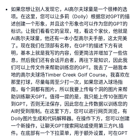
如果您想让别人发现它，AI高尔夫球童是一个很棒的选
项。在这里，您可以让多莉（Dolly）根据您对GPT的描
述创建一个形象，并且这个形象也可以作为您的GPT的
标识。让我们看看它的呈现，哇，看这个家伙，他就是
AI高尔夫球童，他还有一本小型高尔夫手册，这太完美
了。现在我们在顶部有名称，在GPT的描述下方有说
明，基本上就是我写的内容，但更简洁并增加了一些信
息，然后我们还有会话开启者，再往下是知识，因此我
们可以上传文件来帮助训练您的GPT。我去了一趟我本
地的高尔夫球场Timber Creek Golf Course，我喜欢在
那里打球，尽量每周至少打一次，如果您进入球场指
南，每个洞都有图片，所以我要上传每个洞的图片来帮
助训练聊天GPT。值得一提的是，我只能上传10张图片
到GPT，否则无法保存，因此您在上传数据以训练您的
AI时受到限制。在这里下方，您可以进行网页浏览，有
Dolly图片生成和代码解释器。在操作下方，您可以创建
一个新操作，让聊天GPT搜索网站或使用第三方PL插
件。在底部有一个下拉菜单，用于额外设置，可在GPT