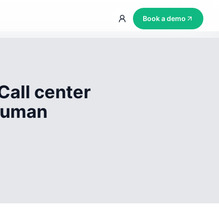
Book a demo
Call center
 human