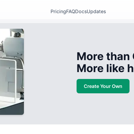
Pricing
FAQ
Docs
Updates
More than 
More like
Create Your Own