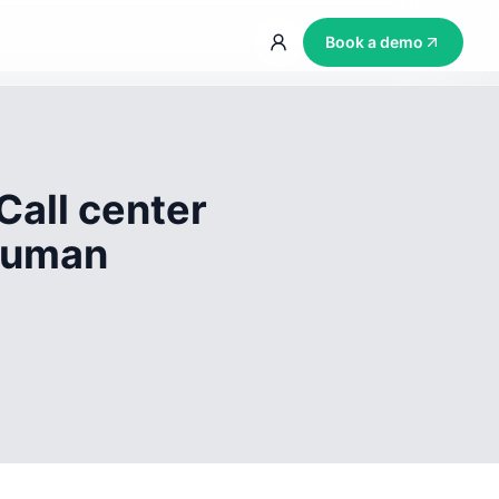
Book a demo
Call center
 human