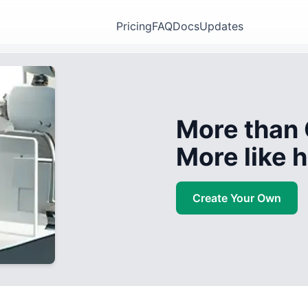
Pricing
FAQ
Docs
Updates
More than 
More like
Create Your Own