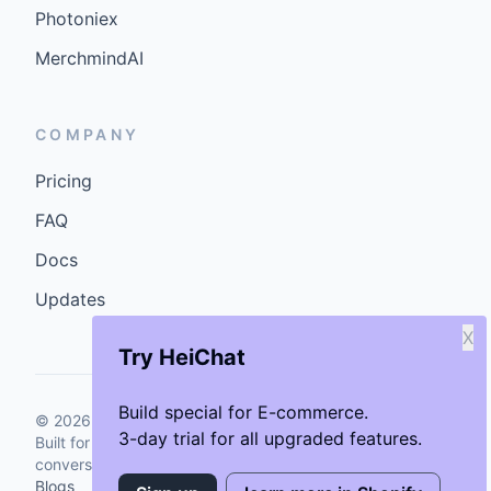
Photoniex
MerchmindAI
COMPANY
Pricing
FAQ
Docs
Updates
X
Try HeiChat
Build special for E-commerce.
©
2026
GenCybers Inc. All rights reserved.
3-day trial for all upgraded features.
Built for storefronts that want faster answers and cleaner
conversions.
Blogs