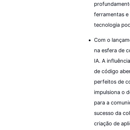
profundamente
ferramentas e
tecnologia po
Com o lançamen
na esfera de 
IA. A influên
de código aber
perfeitos de 
impulsiona o 
para a comuni
sucesso da co
criação de apl