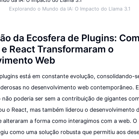
Explorando o Mundo da IA: O Impacto do Llama 3.1
ão da Ecosfera de Plugins: Co
e React Transformaram o
vimento Web
 plugins está em constante evolução, consolidando-
oderosas no desenvolvimento web contemporâneo. E
 não poderia ser sem a contribuição de gigantes co
iou o React, mas também liderou o desenvolvimento d
e alteraram a forma como interagimos com a web. O 
giu como uma solução robusta que permitiu aos des