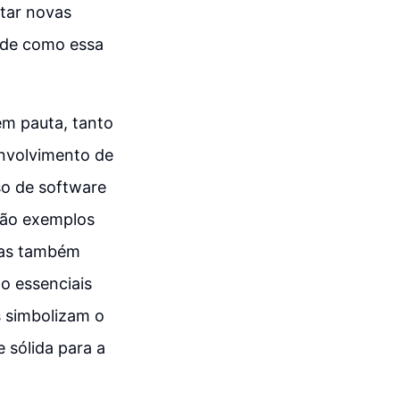
tar novas
 de como essa
em pauta, tanto
nvolvimento de
so de software
 são exemplos
mas também
o essenciais
 simbolizam o
sólida para a