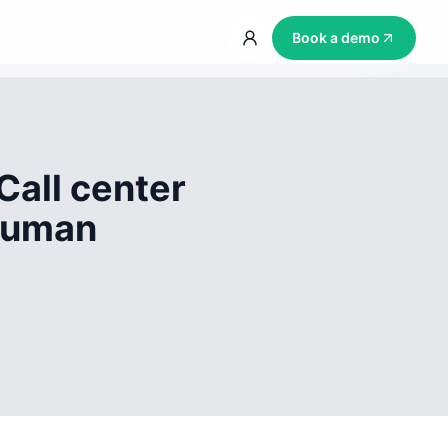
Book a demo
Call center
 human