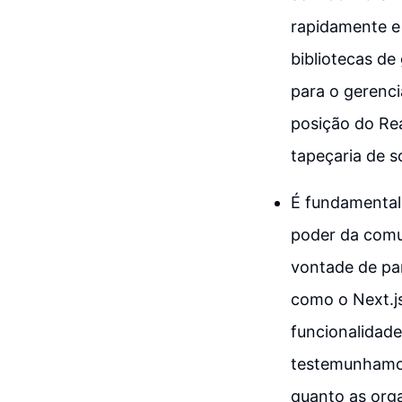
rapidamente e 
bibliotecas de
para o gerenci
posição do Rea
tapeçaria de s
É fundamental 
poder da comu
vontade de pa
como o Next.j
funcionalidade
testemunhamos
quanto as orga