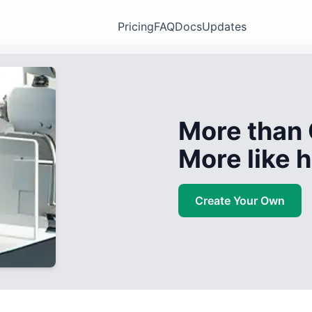
Pricing
FAQ
Docs
Updates
More than 
More like
Create Your Own