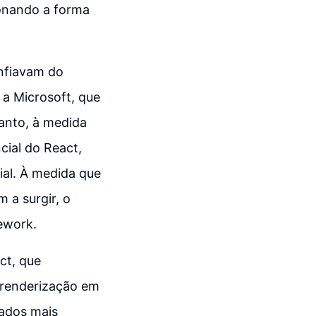
ionando a forma
onfiavam do
a Microsoft, que
anto, à medida
ial do React,
ial. À medida que
 a surgir, o
ework.
ct, que
 renderização em
gados mais