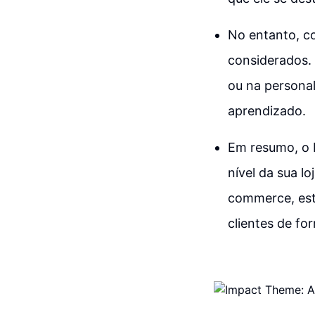
No entanto, c
considerados. 
ou na persona
aprendizado.
Em resumo, o 
nível da sua l
commerce, este
clientes de fo