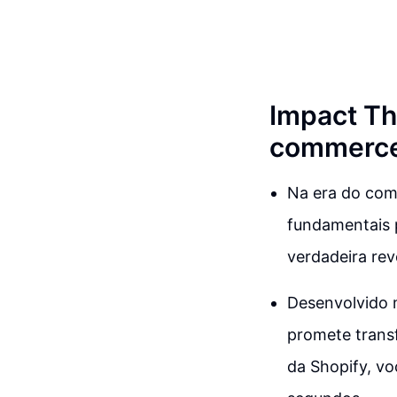
Impact Th
commerc
Na era do comé
fundamentais 
verdadeira re
Desenvolvido 
promete transf
da Shopify, vo