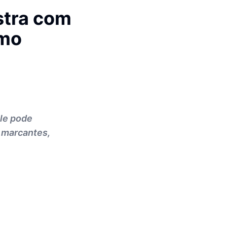
stra com
imo
le pode
s marcantes,