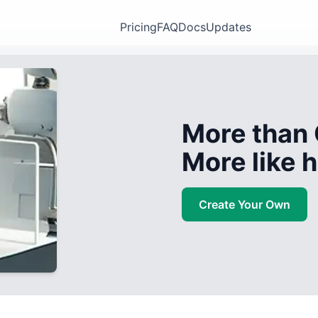
Pricing
FAQ
Docs
Updates
More than 
More like
Create Your Own