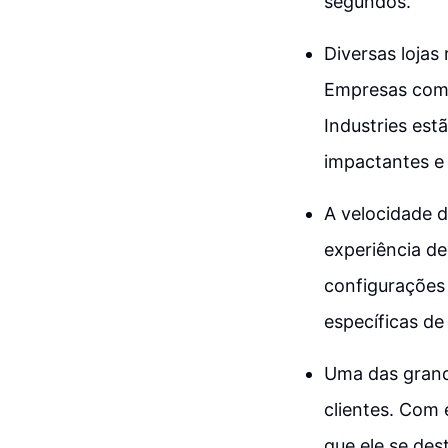
segundos.
Diversas lojas
Empresas como
Industries es
impactantes e 
A velocidade 
experiência de
configurações
específicas de 
Uma das grand
clientes. Com 
que ele se de