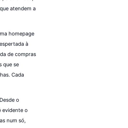
s que atendem a
r uma homepage
despertada à
nada de compras
s que se
nhas. Cada
 Desde o
é evidente o
las num só,