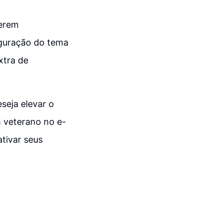
serem
figuração do tema
xtra de
eja elevar o
m veterano no e-
tivar seus