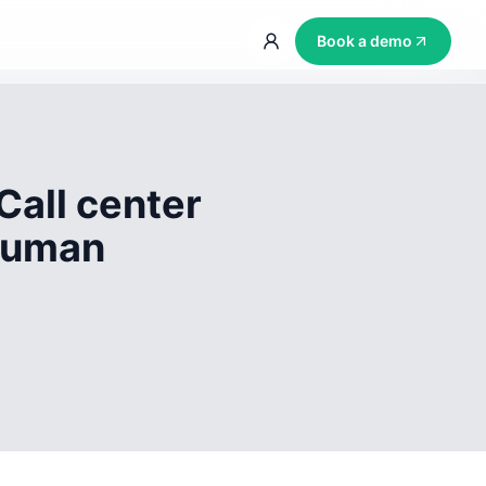
Book a demo
Call center
 human