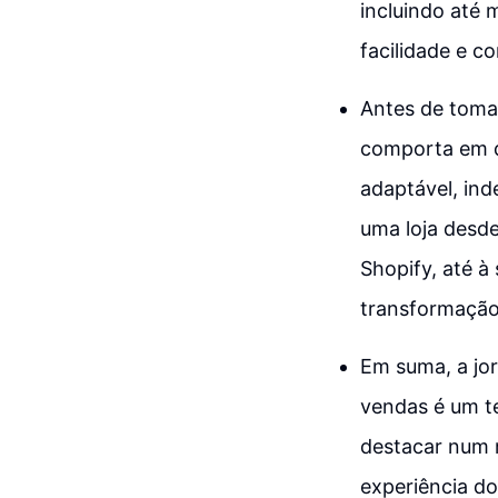
incluindo até
facilidade e c
Antes de tomar
comporta em di
adaptável, ind
uma loja desd
Shopify, até à
transformação
Em suma, a jor
vendas é um t
destacar num 
experiência do