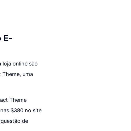
 E-
 loja online são
ct Theme, uma
mpact Theme
enas $380 no site
m questão de