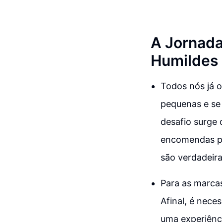
A Jornada
Humildes 
Todos nós já o
pequenas e se 
desafio surge
encomendas por
são verdadeir
Para as marcas
Afinal, é nec
uma experiênci