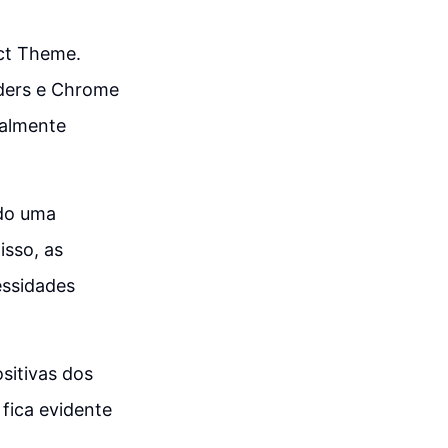
act Theme.
ders e Chrome
ualmente
ndo uma
isso, as
essidades
sitivas dos
fica evidente