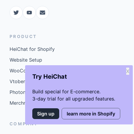
PRODUCT
HeiChat for Shopify
Website Setup
WooCommerce Plugin
X
Try HeiChat
Vtober
Build special for E-commerce.
Photoniex
3-day trial for all upgraded features.
MerchmindAI
Sign up
learn more in Shopify
COMPANY