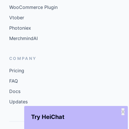
WooCommerce Plugin
Vtober
Photoniex
MerchmindAI
COMPANY
Pricing
FAQ
Docs
Updates
X
Try HeiChat